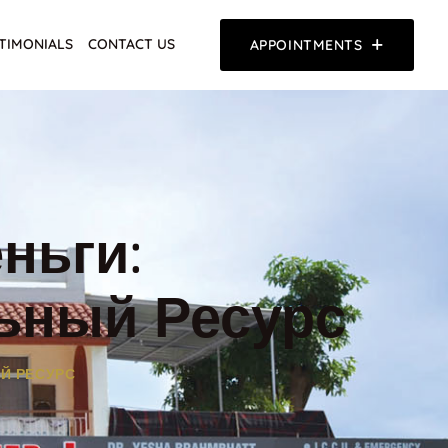
TIMONIALS
CONTACT US
APPOINTMENTS
ньги:
ьный Ресурс
ЫЙ РЕСУРС