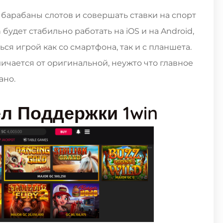
барабаны слотов и совершать ставки на спорт
будет стабильно работать на iOS и на Android,
ся игрой как со смартфона, так и с планшета.
тличается от оригинальной, неужто что главное
ано.
л Поддержки 1win