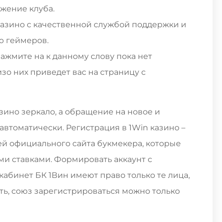
ожение клуба.
азино с качественной службой поддержки и
ю геймеров.
нажмите на к данному слову пока нет
зо них приведет вас на страницу с
ино зеркало, а обращение на новое и
втоматически. Регистрация в 1Win казино –
ей официального сайта букмекера, которые
и ставками. Формировать аккаунт с
абинет БК 1Вин имеют право только те лица,
ть, союз зарегистрироваться можно только