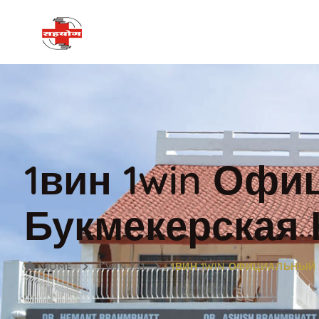
1вин 1win Офи
Букмекерская 
HOME
1 WIN 731
1ВИН 1WIN ОФИЦИАЛЬНЫЙ 