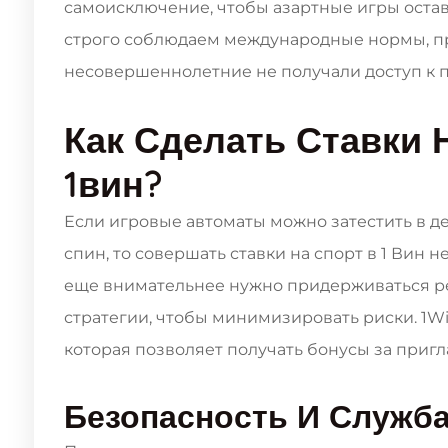
самоисключение, чтобы азартные игры оста
строго соблюдаем международные нормы, пр
несовершеннолетние не получали доступ к 
Как Сделать Ставки 
1вин?
Если игровые автоматы можно затестить в д
спин, то совершать ставки на спорт в 1 Вин 
еще внимательнее нужно придерживаться р
стратегии, чтобы минимизировать риски. 1W
которая позволяет получать бонусы за приг
Безопасность И Служба