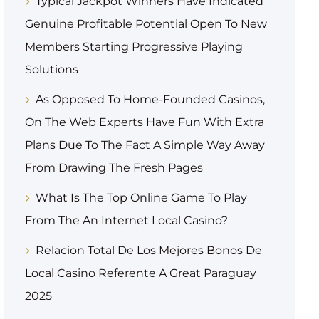
Typical Jackpot Winners Have Indicated
Genuine Profitable Potential Open To New
Members Starting Progressive Playing
Solutions
As Opposed To Home-Founded Casinos,
On The Web Experts Have Fun With Extra
Plans Due To The Fact A Simple Way Away
From Drawing The Fresh Pages
What Is The Top Online Game To Play
From The An Internet Local Casino?
Relacion Total De Los Mejores Bonos De
Local Casino Referente A Great Paraguay
2025