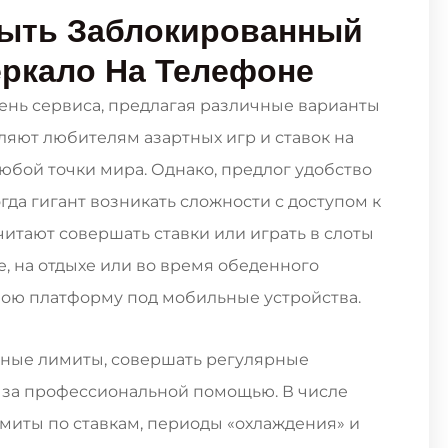
крыть Заблокированный
еркало На Телефоне
ень сервиса, предлагая различные варианты
яют любителям азартных игр и ставок на
юбой точки мира. Однако, предлог удобство
гда гигант возникать сложности с доступом к
итают совершать ставки или играть в слоты
е, на отдыхе или во время обеденного
свою платформу под мобильные устройства.
чные лимиты, совершать регулярные
 за профессиональной помощью. В числе
миты по ставкам, периоды «охлаждения» и