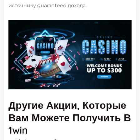
источнику guaranteed дохода.
Другие Акции, Которые
Вам Можете Получить В
1win