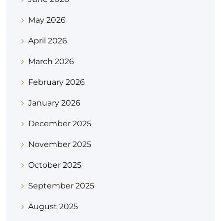
May 2026
April 2026
March 2026
February 2026
January 2026
December 2025
November 2025
October 2025
September 2025
August 2025