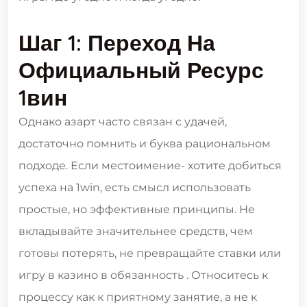
Шаг 1: П͏е͏реход͏ На
Официальный Ресурс
1вин
Однако азарт часто связан с удачей,
достаточно помнить и буква рациональном
подходе. Если местоимение- хотите добиться
успеха на 1win, есть смысл использовать
простые, но эффективные принципы. Не
вкладывайте значительнее средств, чем
готовы потерять, не превращайте ставки или
игру в казино в обязанность . Относитесь к
процессу как к приятному занятие, а не к