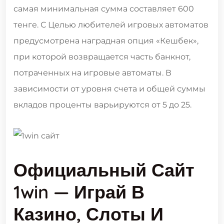
самая минимальная сумма составляет 600
тенге. С Целью любителей игровых автоматов
предусмотрена наградная опция «Кешбек»,
при которой возвращается часть банкнот,
потраченных на игровые автоматы. В
зависимости от уровня счета и общей суммы
вкладов проценты варьируются от 5 до 25.
Официальный Сайт
1win — Играй В
Казино, Слоты И