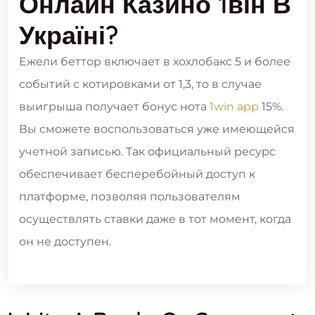
Онлайн Казино 1він В
Україні?
Ежели беттор включает в хохлобакс 5 и более
событий с котировками от 1,3, то в случае
выигрыша получает бонус нота
1win app
15%.
Вы сможете воспользоваться уже имеющейся
учетной записью. Так официальный ресурс
обеспечивает бесперебойный доступ к
платформе, позволяя пользователям
осуществлять ставки даже в тот момент, когда
он не доступен.