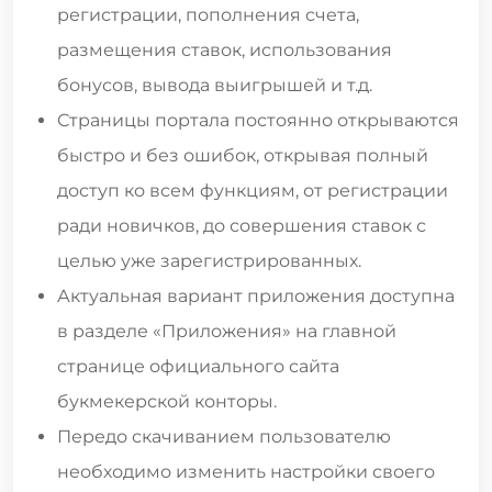
регистрации, пополнения счета,
размещения ставок, использования
бонусов, вывода выигрышей и т.д.
Страницы портала постоянно открываются
быстро и без ошибок, открывая полный
доступ ко всем функциям, от регистрации
ради новичков, до совершения ставок с
целью уже зарегистрированных.
Актуальная вариант приложения доступна
в разделе «Приложения» на главной
странице официального сайта
букмекерской конторы.
Передо скачиванием пользователю
необходимо изменить настройки своего