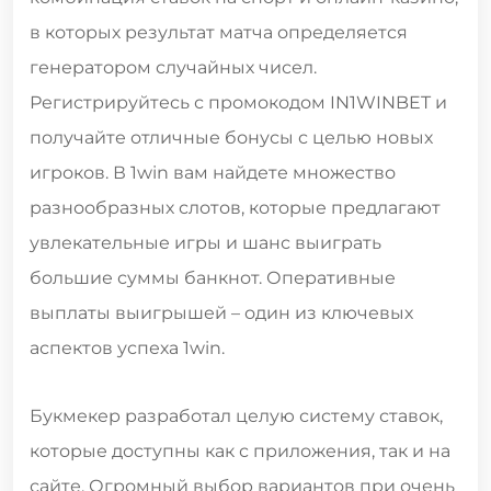
в которых результат матча определяется
генератором случайных чисел.
Регистрируйтесь с промокодом IN1WINBET и
получайте отличные бонусы с целью новых
игроков. В 1win вам найдете множество
разнообразных слотов, которые предлагают
увлекательные игры и шанс выиграть
большие суммы банкнот. Оперативные
выплаты выигрышей – один из ключевых
аспектов успеха 1win.
Букмекер разработал целую систему ставок,
которые доступны как с приложения, так и на
сайте. Огромный выбор вариантов при очень