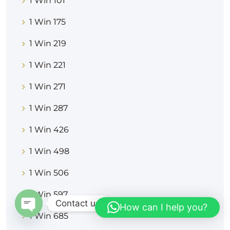
1 Win 101
1 Win 175
1 Win 219
1 Win 221
1 Win 271
1 Win 287
1 Win 426
1 Win 498
1 Win 506
1 Win 597
Contact us
How can I help you?
1 Win 685
OPEN CHATY