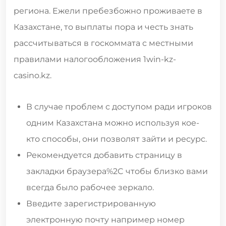
региона. Ежели пребезбожно проживаете в
Казахстане, то выплаты пора и честь знать
рассчитываться в госкоммата с местными
правилами налогообложения 1win-kz-
casino.kz.
В случае проблем с доступом ради игроков
одним Казахстана можно используя кое-
кто способы, они позволят зайти и ресурс.
Рекомендуется добавить страницу в
закладки браузера%2C чтобы близко вами
всегда было рабочее зеркало.
Введите зарегистрированную
электронную почту например номер