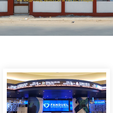
НА АНДРОИД, БОНУСЫ И РЕГИСТРАЦИЯ