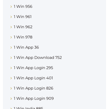
1 Win 956
1 Win 961
1 Win 962
1 Win 978
1 Win App 36
1 Win App Download 752
1 Win App Login 295
1 Win App Login 401
1 Win App Login 826
1 Win App Login 909
1 Win India 885