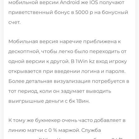
мобильной версии Android же IOS получают
приветственный бонус в 5000 р на бонусный
счет.
Мобильная версия наречие приближена к
дескоптной, чтобы легко было переходить от
одной версии к другой. В 1Win kz вход игроку
открывается при введении логина и пароля.
Более детальная визуализация потребуется в
тот период, коли он задумает выводить
выигрышные деньги с бк 1Вин.
К тому же букмекер очень часто добавляет в
линию матчи с 0 % маржой. Служба