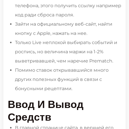
телефона, этого получить ссылку например
код ради сброса пароля.
Зайти на официальному веб-сайт, найти
кнопку с Apple, нажать на нее.
Только Live неплохой выбирать событий и
роспись, но величина маржи на 1-2%
выветривавшей, чем наречие Prematch.
Помимо ставок открывавшийся много
других полезных функций в связи с
бонусными рецептами.
Ввод И Вывод
Средств
В главной странице сайта, в верхней его