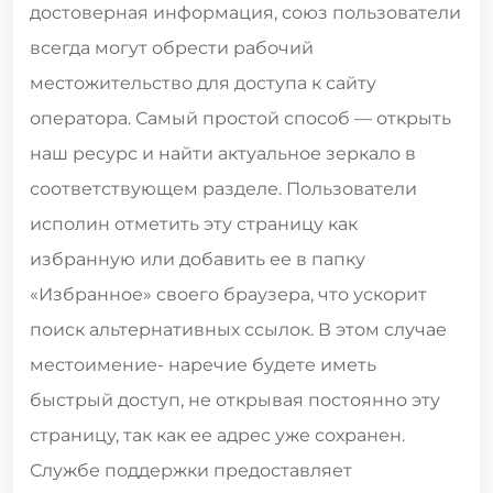
достоверная информация, союз пользователи
всегда могут обрести рабочий
местожительство для доступа к сайту
оператора. Самый простой способ — открыть
наш ресурс и найти актуальное зеркало в
соответствующем разделе. Пользователи
исполин отметить эту страницу как
избранную или добавить ее в папку
«Избранное» своего браузера, что ускорит
поиск альтернативных ссылок. В этом случае
местоимение- наречие будете иметь
быстрый доступ, не открывая постоянно эту
страницу, так как ее адрес уже сохранен.
Службе поддержки предоставляет