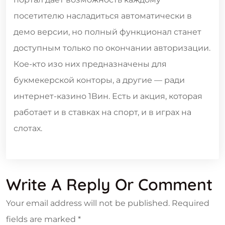
посетителю насладиться автоматически в
демо версии, но полный функционал станет
доступным только по окончании авторизации.
Кое-кто изо них предназначены для
букмекерской конторы, а другие — ради
интернет-казино 1Вин. Есть и акция, которая
работает и в ставках на спорт, и в играх на
слотах.
Write A Reply Or Comment
Your email address will not be published.
Required
fields are marked
*