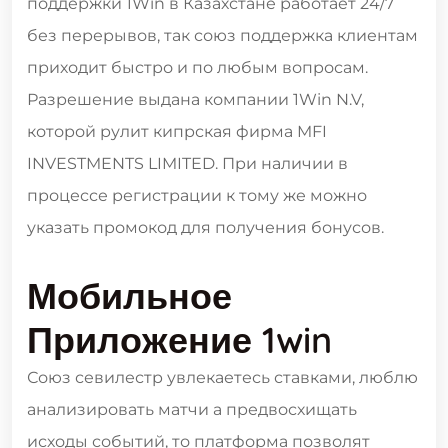
поддержки 1Win в Казахстане работает 24/7
без перерывов, так союз поддержка клиентам
приходит быстро и по любым вопросам.
Разрешение выдана компании 1Win N.V,
которой рулит кипрская фирма MFI
INVESTMENTS LIMITED. При наличии в
процессе регистрации к тому же можно
указать промокод для получения бонусов.
Мобильное
Приложение 1win
Союз севилестр увлекаетесь ставками, люблю
анализировать матчи а предвосхищать
исходы событий, то платформа позволят