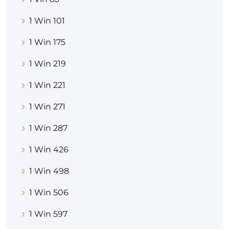
1 Win 101
1 Win 175
1 Win 219
1 Win 221
1 Win 271
1 Win 287
1 Win 426
1 Win 498
1 Win 506
1 Win 597