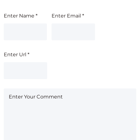
Enter Name
*
Enter Email
*
Enter Url
*