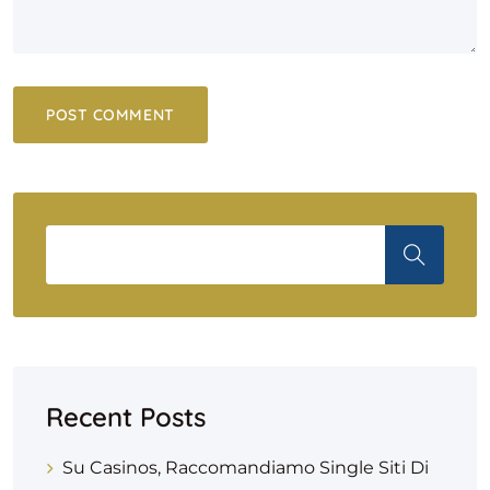
Recent Posts
Su Casinos, Raccomandiamo Single Siti Di