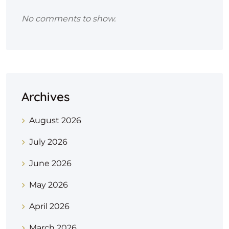
No comments to show.
Archives
August 2026
July 2026
June 2026
May 2026
April 2026
March 2026