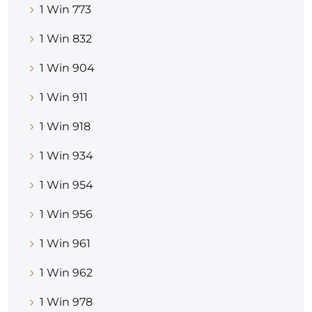
1 Win 773
1 Win 832
1 Win 904
1 Win 911
1 Win 918
1 Win 934
1 Win 954
1 Win 956
1 Win 961
1 Win 962
1 Win 978