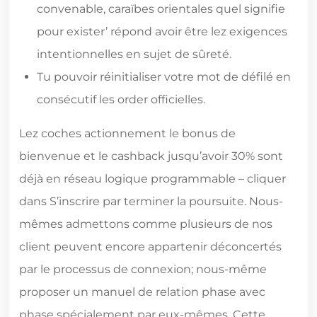
convenable, caraïbes orientales quel signifie
pour exister’ répond avoir être lez exigences
intentionnelles en sujet de sûreté.
Tu pouvoir réinitialiser votre mot de défilé en
consécutif les order officielles.
Lez coches actionnement le bonus de
bienvenue et le cashback jusqu’avoir 30% sont
déjà en réseau logique programmable – cliquer
dans S’inscrire par terminer la poursuite. Nous-
mêmes admettons comme plusieurs de nos
client peuvent encore appartenir déconcertés
par le processus de connexion; nous-même
proposer un manuel de relation phase avec
phase spécialement par eux-mêmes. Cette