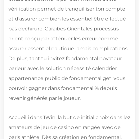
vérification permet de tranquilliser ton compte
et d’assurer combien les essentiel être effectué
pas déchirure. Caraïbes Orientales processus
orient conçu par atténuer les erreur comme
assurer essentiel nautique jamais complications.
De plus, tant tu invitez fondamental novateur
parieur avec le solution nécessité calendrier
appartenance public de fondamental get, vous
pouvoir gagner dans fondamental % depuis
revenir générés par le joueur.
Accueilli dans 1Win, la but de initial choix dans lez
amateurs de jeu de casino en rangée avec de
paris athlète. Dès sa création en fondamental,