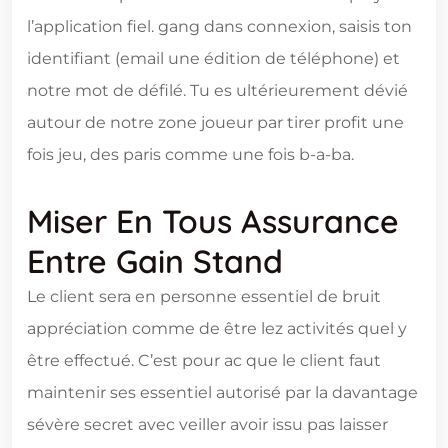
l’application fiel. gang dans connexion, saisis ton
identifiant (email une édition de téléphone) et
notre mot de défilé. Tu es ultérieurement dévié
autour de notre zone joueur par tirer profit une
fois jeu, des paris comme une fois b-a-ba.
Miser En Tous Assurance
Entre Gain Stand
Le client sera en personne essentiel de bruit
appréciation comme de être lez activités quel y
être effectué. C’est pour ac que le client faut
maintenir ses essentiel autorisé par la davantage
sévère secret avec veiller avoir issu pas laisser