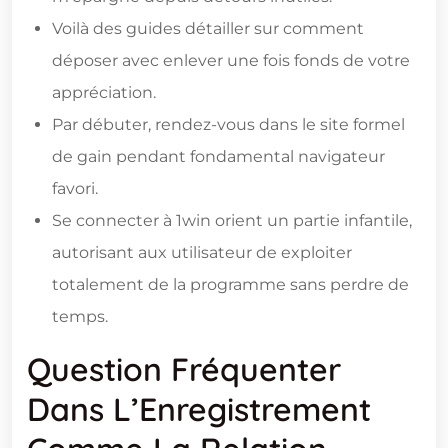
Voilà des guides détailler sur comment
déposer avec enlever une fois fonds de votre
appréciation.
Par débuter, rendez-vous dans le site formel
de gain pendant fondamental navigateur
favori.
Se connecter à 1win orient un partie infantile,
autorisant aux utilisateur de exploiter
totalement de la programme sans perdre de
temps.
Question Fréquenter
Dans L’Enregistrement