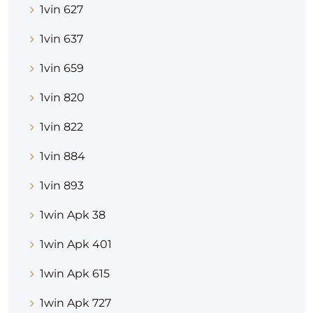
1vin 627
1vin 637
1vin 659
1vin 820
1vin 822
1vin 884
1vin 893
1win Apk 38
1win Apk 401
1win Apk 615
1win Apk 727