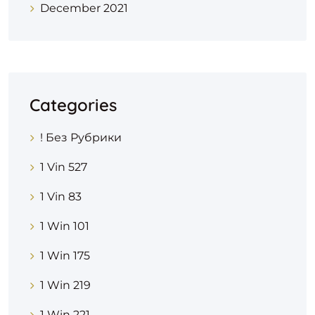
December 2021
Categories
! Без Рубрики
1 Vin 527
1 Vin 83
1 Win 101
1 Win 175
1 Win 219
1 Win 221