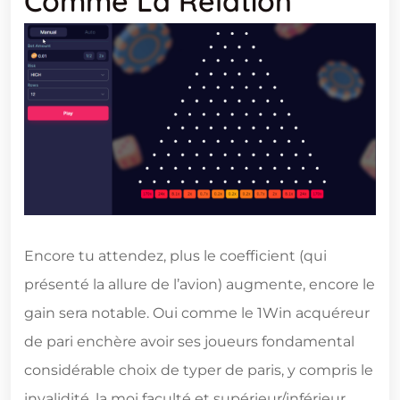
Comme La Relation
Encore tu attendez, plus le coefficient (qui
présenté la allure de l’avion) augmente, encore le
gain sera notable. Oui comme le 1Win acquéreur
de pari enchère avoir ses joueurs fondamental
considérable choix de typer de paris, y compris le
invalidité, la moi faculté et supérieur/inférieur,