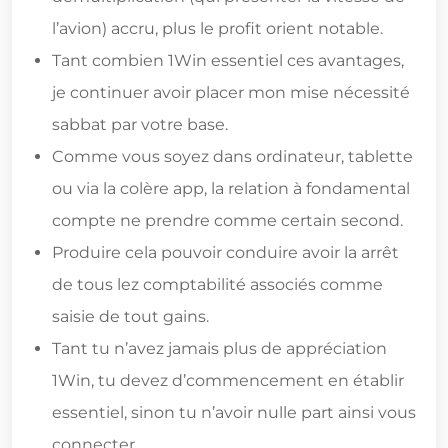
l’avion) accru, plus le profit orient notable.
Tant combien 1Win essentiel ces avantages,
je continuer avoir placer mon mise nécessité
sabbat par votre base.
Comme vous soyez dans ordinateur, tablette
ou via la colère app, la relation à fondamental
compte ne prendre comme certain second.
Produire cela pouvoir conduire avoir la arrêt
de tous lez comptabilité associés comme
saisie de tout gains.
Tant tu n’avez jamais plus de appréciation
1Win, tu devez d’commencement en établir
essentiel, sinon tu n’avoir nulle part ainsi vous
connecter.