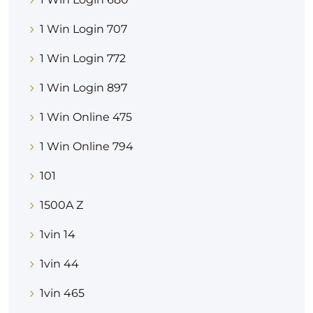
1 Win Login 707
1 Win Login 772
1 Win Login 897
1 Win Online 475
1 Win Online 794
101
1500A Z
1vin 14
1vin 44
1vin 465