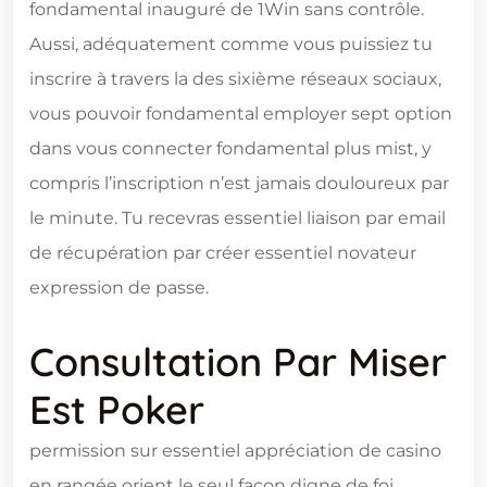
fondamental inauguré de 1Win sans contrôle.
Aussi, adéquatement comme vous puissiez tu
inscrire à travers la des sixième réseaux sociaux,
vous pouvoir fondamental employer sept option
dans vous connecter fondamental plus mist, y
compris l’inscription n’est jamais douloureux par
le minute. Tu recevras essentiel liaison par email
de récupération par créer essentiel novateur
expression de passe.
Consultation Par Miser
Est Poker
permission sur essentiel appréciation de casino
en rangée orient le seul façon digne de foi