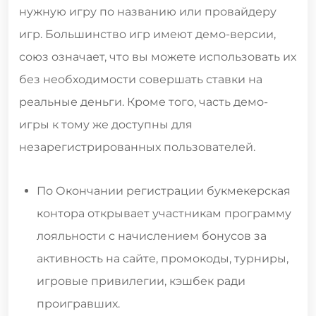
нужную игру по названию или провайдеру
игр. Большинство игр имеют демо-версии,
союз означает, что вы можете использовать их
без необходимости совершать ставки на
реальные деньги. Кроме того, часть демо-
игры к тому же доступны для
незарегистрированных пользователей.
По Окончании регистрации букмекерская
контора открывает участникам программу
лояльности с начислением бонусов за
активность на сайте, промокоды, турниры,
игровые привилегии, кэшбек ради
проигравших.