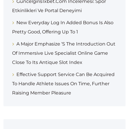
Güncelgiris1xbet.com İncelemesi: Spor
Etkinlikleri Ve Portal Deneyimi
New Everyday Log In Added Bonus Is Also
Pretty Good, Offering Up To 1
A Major Emphasize ‘s The Introduction Out
Of Immersive Live Specialist Online Game
Close To Its Antique Slot Index
Effective Support Service Can Be Acquired
To Handle Athlete Issues On Time, Further
Raising Member Pleasure