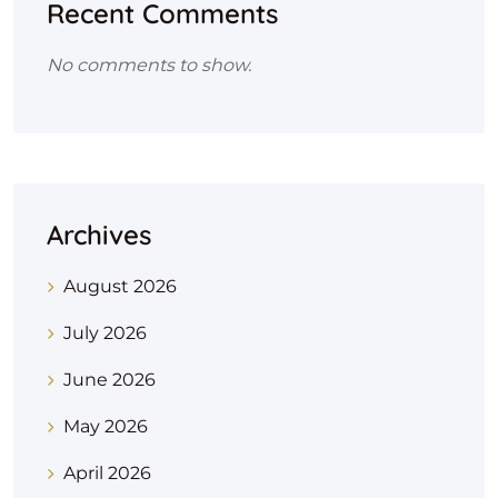
Recent Comments
No comments to show.
Archives
August 2026
July 2026
June 2026
May 2026
April 2026