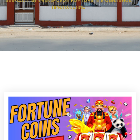
ВЕБ-САЙТ БУКМЕКЕРСКОЙ КОНТОРЫ И МОБИЛЬНОЕ
ПРИЛОЖЕНИЕ