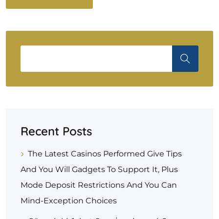
Recent Posts
The Latest Casinos Performed Give Tips
And You Will Gadgets To Support It, Plus
Mode Deposit Restrictions And You Can
Mind-Exception Choices