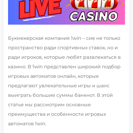
Букмекерская компания 1win – сие не только
пространство ради спортивных ставок, но и
ради игроков, которые любят развлекаться в
казино. В 1win представлен широкий подбор
игровых автоматов онлайн, которые
предлагают увлекательные игры и шанс
выиграть большие суммы банкнот. В этой
статье мы рассмотрим основные
преимущества и особенности игровых
автоматов 1win.