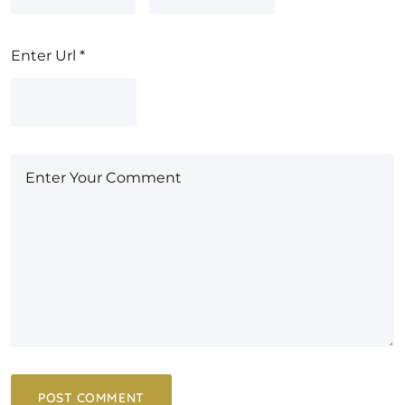
Enter Url
*