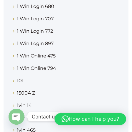
1 Win Login 680
1 Win Login 707
1 Win Login 772
1 Win Login 897
1 Win Online 475
1 Win Online 794
101
1500A Z
1vin 14
Contact us
1vin 44
How can I help you?
OPEN CHATY
1vin 465