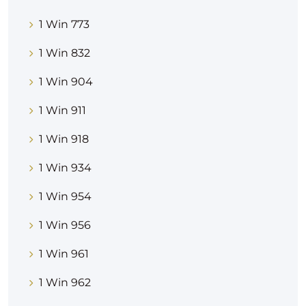
1 Win 773
1 Win 832
1 Win 904
1 Win 911
1 Win 918
1 Win 934
1 Win 954
1 Win 956
1 Win 961
1 Win 962