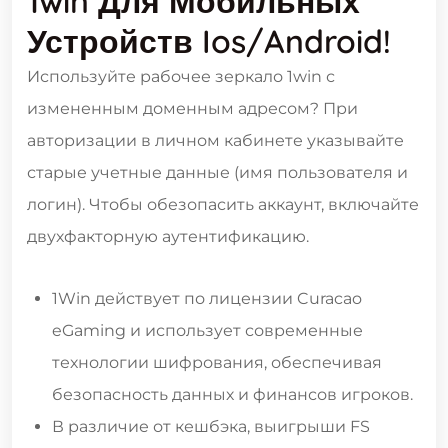
1win Для Мобильных
Устройств Ios/android!
Используйте рабочее зеркало 1win с
измененным доменным адресом? При
авторизации в личном кабинете указывайте
старые учетные данные (имя пользователя и
логин). Чтобы обезопасить аккаунт, включайте
двухфакторную аутентификацию.
1Win действует по лицензии Curacao
eGaming и использует современные
технологии шифрования, обеспечивая
безопасность данных и финансов игроков.
В различие от кешбэка, выигрыши FS