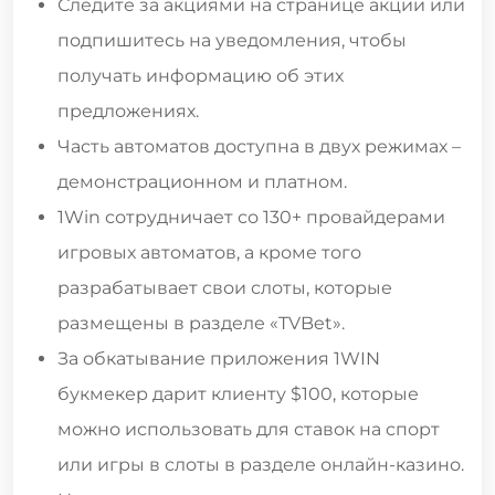
Следите за акциями на странице акции или
подпишитесь на уведомления, чтобы
получать информацию об этих
предложениях.
Часть автоматов доступна в двух режимах –
демонстрационном и платном.
1Win сотрудничает со 130+ провайдерами
игровых автоматов, а кроме того
разрабатывает свои слоты, которые
размещены в разделе «TVBet».
За обкатывание приложения 1WIN
букмекер дарит клиенту $100, которые
можно использовать для ставок на спорт
или игры в слоты в разделе онлайн-казино.