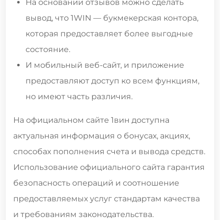
На основании отзывов можно сделать
вывод, что 1WIN — букмекерская контора,
которая предоставляет более выгодные
состояние.
И мобильный веб-сайт, и приложение
предоставляют доступ ко всем функциям,
но имеют часть различия.
На официальном сайте 1вин доступна
актуальная информация о бонусах, акциях,
способах пополнения счета и вывода средств.
Использование официального сайта гарантия
безопасность операций и соотношение
предоставляемых услуг стандартам качества
и требованиям законодательства.