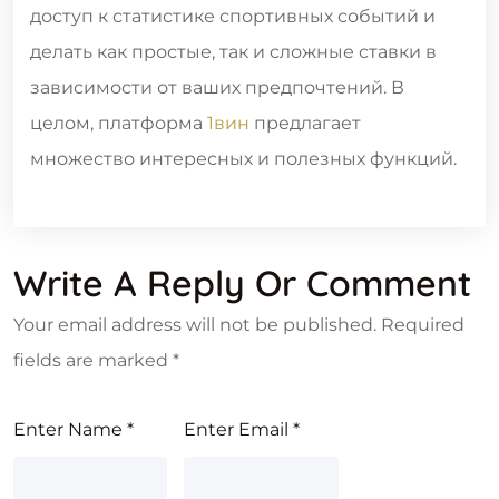
доступ к статистике спортивных событий и
делать как простые, так и сложные ставки в
зависимости от ваших предпочтений. В
целом, платформа
1вин
предлагает
множество интересных и полезных функций.
Write A Reply Or Comment
Your email address will not be published.
Required
fields are marked
*
Enter Name
*
Enter Email
*