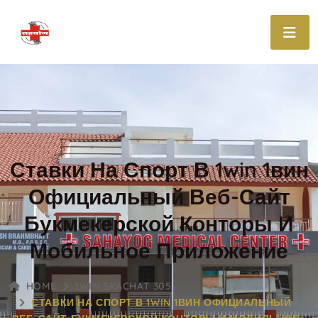
Ставки На Спорт В 1win 1вин
Официальный Веб-Сайт
Букмекерской Конторы И
Мобильное Приложение
HOME
1WIN SKACHAT 305
СТАВКИ НА СПОРТ В 1WIN 1ВИН ОФИЦИАЛЬНЫЙ