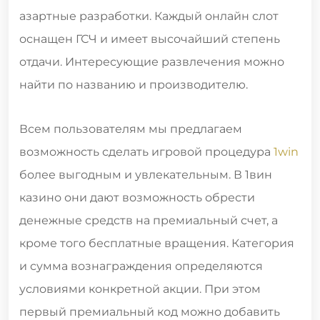
азартные разработки. Каждый онлайн слот
оснащен ГСЧ и имеет высочайший степень
отдачи. Интересующие развлечения можно
найти по названию и производителю.
Всем пользователям мы предлагаем
возможность сделать игровой процедура
1win
более выгодным и увлекательным. В 1вин
казино они дают возможность обрести
денежные средств на премиальный счет, а
кроме того бесплатные вращения. Категория
и сумма вознаграждения определяются
условиями конкретной акции. При этом
первый премиальный код можно добавить