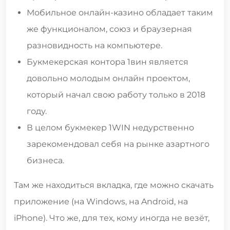
Мобильное онлайн-казино обладает таким
же функционалом, союз и браузерная
разновидность на компьютере.
Букмекерская контора 1вин является
довольно молодым онлайн проектом,
который начал свою работу только в 2018
году.
В целом букмекер 1WIN недурственно
зарекомендовал себя на рынке азартного
бизнеса.
Там же находиться вкладка, где можно скачать
приложение (на Windows, на Android, на
iPhone). Что же, для тех, кому иногда не везёт,