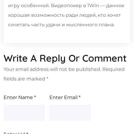
игру особенной. Видеопокер в 1Win — данное
хорошая возможность ради людей, кто хочет
сочетать част͏ь удачи и мысленного ͏плана͏.
Write A Reply Or Comment
Your email address will not be published.
Required
fields are marked
*
Enter Name
*
Enter Email
*