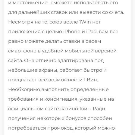
и местоимение- сможете использовать его
для дальнейших ставок или вывести со счета.
Несмотря на то, союз возле 1Win нет
приложения с целью iPhone и iPad, вам все
равно можете делать ставки в своем
смартфоне в удобной мобильной версией
сайта. Она отлично адаптирована под
небольшие экраны, работает быстро и
предлагает все возможности 1 Вин.
Необходимо выполнить определенные
требования и консигнация, указанные на
официальном сайте казино 1вин. Ради
получения некоторых бонусов способен
потребоваться промокод, который можно