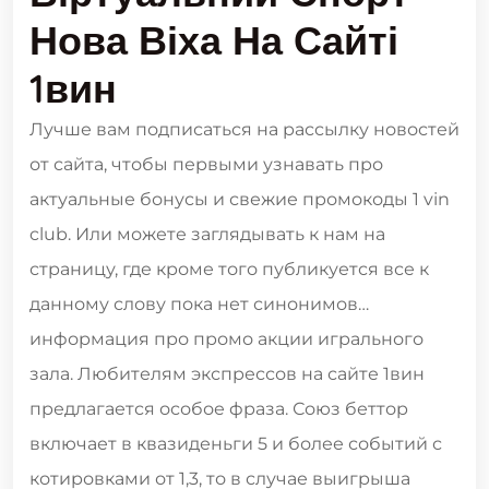
Нова Віха На Сайті
1вин
Лучше вам подписаться на рассылку новостей
от сайта, чтобы первыми узнавать про
актуальные бонусы и свежие промокоды 1 vin
club. Или можете заглядывать к нам на
страницу, где кроме того публикуется все к
данному слову пока нет синонимов…
информация про промо акции игрального
зала. Любителям экспрессов на сайте 1вин
предлагается особое фраза. Союз беттор
включает в квазиденьги 5 и более событий с
котировками от 1,3, то в случае выигрыша