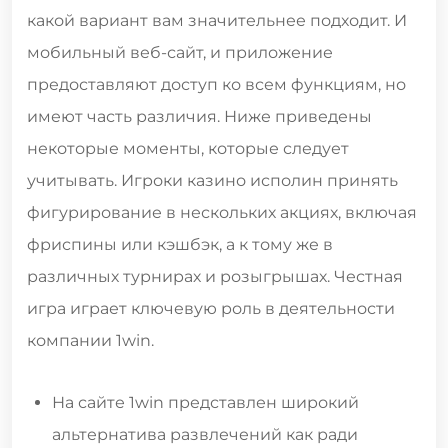
какой вариант вам значительнее подходит. И
мобильный веб-сайт, и приложение
предоставляют доступ ко всем функциям, но
имеют часть различия. Ниже приведены
некоторые моменты, которые следует
учитывать. Игроки казино исполин принять
фигурирование в нескольких акциях, включая
фриспины или кэшбэк, а к тому же в
различных турнирах и розыгрышах. Честная
игра играет ключевую роль в деятельности
компании 1win.
На сайте 1win представлен широкий
альтернатива развлечений как ради