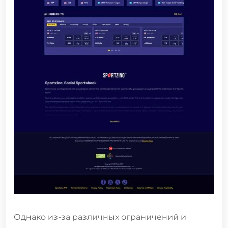
Однако из-за различных ограничений и