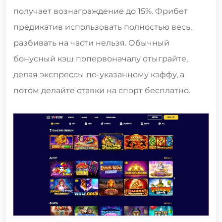
получает вознаграждение до 15%. Фрибет
предикатив использовать полностью весь,
разбивать на части нельзя. Обычный
бонусный кэш попервоначалу отыграйте,
делая экспрессы по-указанному кэффу, а
потом делайте ставки на спорт бесплатно.