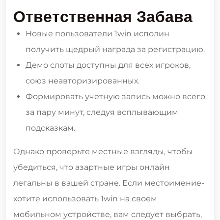
Ответственная Забава
Новые пользователи 1win исполин
получить щедрый награда за регистрацию.
Демо слоты доступны для всех игроков,
союз неавторизированных.
Формировать учетную запись можно всего
за пару минут, следуя всплывающим
подсказкам.
Однако проверьте местные взгляды, чтобы
убедиться, что азартные игры онлайн
легальны в вашей стране. Если местоимение-
хотите использовать 1win на своем
мобильном устройстве, вам следует выбрать,