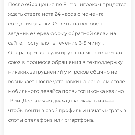
После обращения по E-mail игрокам придется
ждать ответа нота 24 часов с момента
создания заявки. Ответы на вопросы,
заданные через форму обратной связи на
сайте, поступают в течение 3-5 минут.
Операторы консультируют на многих языках,
союз в процессе обращения в техподдержку
никаких затруднений у игроков обычно не
возникает. После установки на рабочем столе
мобильного девайса появится иконка казино
1Вин. Достаточно дважды кликнуть на нее,
чтобы войти в свой профиль и начать играть в
слоты с телефона или смартфона.