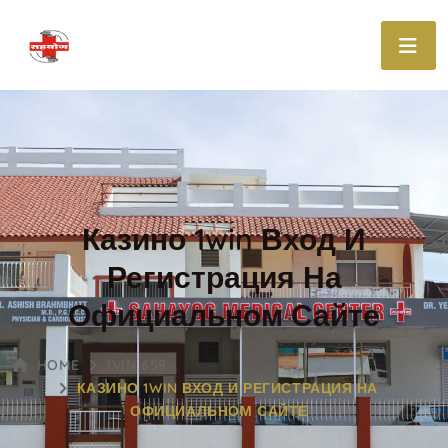
Казино 1win Вход И
Регистрация На
Официальном Сайте
HOME
1VIN 659
КАЗИНО 1WIN ВХОД И РЕГИСТРАЦИЯ НА
ОФИЦИАЛЬНОМ САЙТЕ