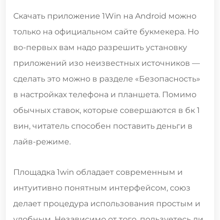
Скачать приложение 1Win на Android можно
только на официальном сайте букмекера. Но
во-первых вам надо разрешить установку
приложений изо неизвестных источников —
сделать это можно в разделе «Безопасность»
в настройках телефона и планшета. Помимо
обычных ставок, которые совершаются в бк 1
вин, читатель способен поставить деньги в
лайв-режиме.
Площадка 1win обладает современным и
интуитивно понятным интерфейсом, союз
делает процедура использования простым и
удобным. Независимо от того, пользуетесь ли