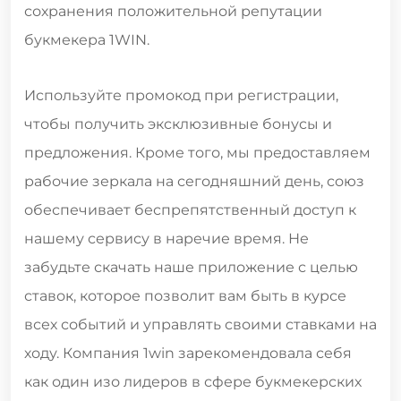
сохранения положительной репутации
букмекера 1WIN.
Используйте промокод при регистрации,
чтобы получить эксклюзивные бонусы и
предложения. Кроме того, мы предоставляем
рабочие зеркала на сегодняшний день, союз
обеспечивает беспрепятственный доступ к
нашему сервису в наречие время. Не
забудьте скачать наше приложение с целью
ставок, которое позволит вам быть в курсе
всех событий и управлять своими ставками на
ходу. Компания 1win зарекомендовала себя
как один изо лидеров в сфере букмекерских