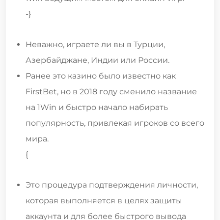
-}
Неважно, играете ли вы в Турции,
Азербайджане, Индии или России.
Ранее это казино было известно как
FirstBet, но в 2018 году сменило название
на 1Win и быстро начало набирать
популярность, привлекая игроков со всего
мира.
{
Это процедура подтверждения личности,
которая выполняется в целях защиты
аккаунта и для более быстрого вывода