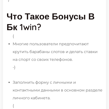
Что Такое Бонусы В
Бк 1win?
{
Многие пользователи предпочитают
крутить барабаны слотов и делать ставки
на спорт со своих телефонов.
-}
Заполнить форму с личными и
контактными данными в основном разделе
личного кабинета.
{