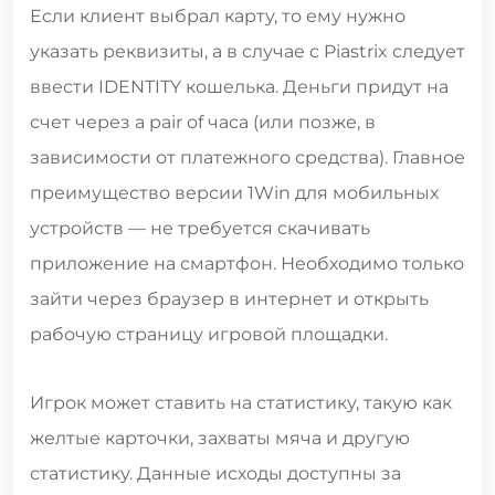
Если клиент выбрал карту, то ему нужно
указать реквизиты, а в случае с Piastrix следует
ввести IDENTITY кошелька. Деньги придут на
счет через a pair of часа (или позже, в
зависимости от платежного средства). Главное
преимущество версии 1Win для мобильных
устройств — не требуется скачивать
приложение на смартфон. Необходимо только
зайти через браузер в интернет и открыть
рабочую страницу игровой площадки.
Игрок может ставить на статистику, такую ​​как
желтые карточки, захваты мяча и другую
статистику. Данные исходы доступны за