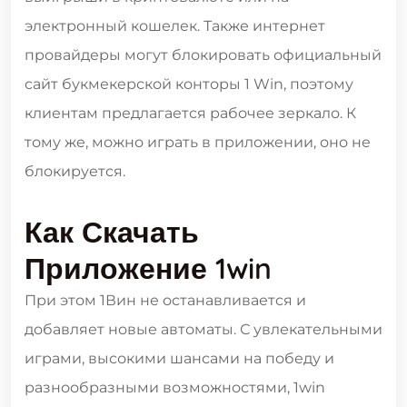
электронный кошелек. Также интернет
провайдеры могут блокировать официальный
сайт букмекерской конторы 1 Win, поэтому
клиентам предлагается рабочее зеркало. К
тому же, можно играть в приложении, оно не
блокируется.
Как Скачать
Приложение 1win
При этом 1Вин не останавливается и
добавляет новые автоматы. С увлекательными
играми, высокими шансами на победу и
разнообразными возможностями, 1win