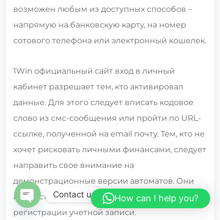
возможен любым из доступных способов –
напрямую на банковскую карту, на номер
сотового телефона или электронный кошелек.
1Win официальный сайт вход в личный
кабинет разрешает тем, кто активировал
данные. Для этого следует вписать кодовое
слово из смс-сообщения или пройти по URL-
ссылке, полученной на email почту. Тем, кто не
хочет рисковать личными финансами, следует
направить свое внимание на
демонстрационные версии автоматов. Они
Contact us
предоставляются на бесплатной основе, без
How can I help you?
регистрации учетной записи.
OPEN CHATY