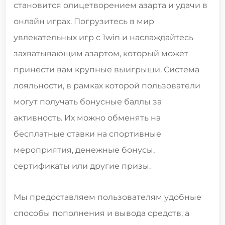
становится олицетворением азарта и удачи в
онлайн играх. Погрузитесь в мир
увлекательных игр с 1win и наслаждайтесь
захватывающим азартом, который может
принести вам крупные выигрыши. Система
лояльности, в рамках которой пользователи
могут получать бонусные баллы за
активность. Их можно обменять на
бесплатные ставки на спортивные
мероприятия, денежные бонусы,
сертификаты или другие призы.
Мы предоставляем пользователям удобные
способы пополнения и вывода средств, а