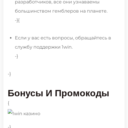
разработчиков, все они узнаваемы
большинством гемблеров на планете.
-}{
Если у вас есть вопросы, обращайтесь в
службу поддержки 1win.
-}
-}
Бонусы И Промокоды
{
-}