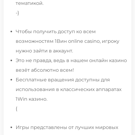
тематикой.
-}
Чтобы получить доступ ко всем
возможностям 1Вин online casino, игроку
нужно зайти в аккаунт.
Это не правда, ведь в нашем онлайн казино
везёт абсолютно всем!
Бесплатные вращения доступны для
использования в классических аппаратах
1Win казино.
{
Игры представлены от лучших мировых