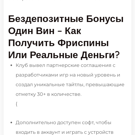
Бездепозитные Бонусы
Один Вин – Как
Получить Фриспины
Или Реальные Деньги?
Клуб вывел партнерские соглашения с
разработчиками игр на новый уровень и
создал уникальные тайтлы, превышающие
отметку 30+ в количестве.
{
Дополнительно доступен софт, чтобы
входить в аккаунт и играть с устройств