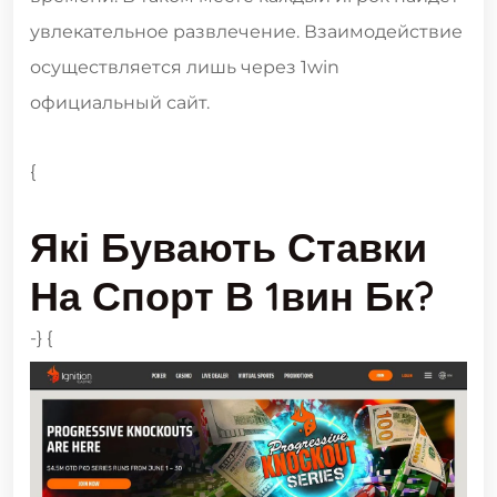
увлекательное развлечение. Взаимодействие
осуществляется лишь через 1win
официальный сайт.
{
Які Бувають Ставки
На Спорт В 1вин Бк?
-} {