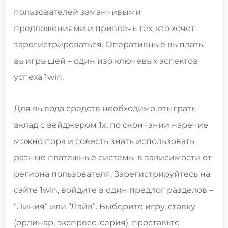
пользователей заманчивыми
предложениями и привлечь тех, кто хочет
зарегистрироваться. Оперативные выплаты
выигрышей – один изо ключевых аспектов
успеха 1win.
Для вывода средств необходимо отыграть
вклад с вейджером 1x, по окончании наречие
можно пора и совесть знать использовать
разные платежные системы в зависимости от
региона пользователя. Зарегистрируйтесь на
сайте 1win, войдите в один предлог разделов –
“Линия” или “Лайв”. Выберите игру, ставку
(ординар, экспресс, серия), проставьте