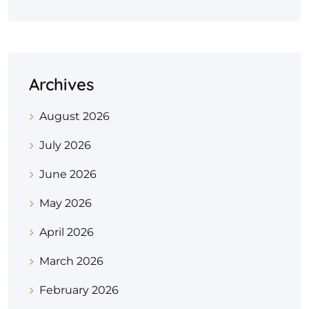
Archives
August 2026
July 2026
June 2026
May 2026
April 2026
March 2026
February 2026