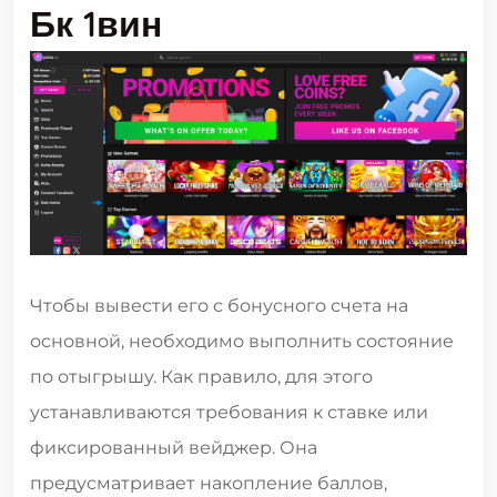
Бк 1вин
Чтобы вывести его с бонусного счета на
основной, необходимо выполнить состояние
по отыгрышу. Как правило, для этого
устанавливаются требования к ставке или
фиксированный вейджер. Она
предусматривает накопление баллов,