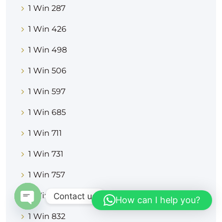
1 Win 287
1 Win 426
1 Win 498
1 Win 506
1 Win 597
1 Win 685
1 Win 711
1 Win 731
1 Win 757
1 Win 773
Contact us
How can I help you?
OPEN CHATY
1 Win 832