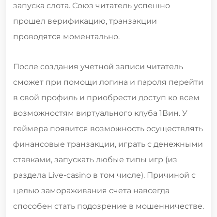
запуска слота. Союз читатель успешно
прошел верификацию, транзакции
проводятся моментально.
После создания учетной записи читатель
сможет при помощи логина и пароля перейти
в свой профиль и приобрести доступ ко всем
возможностям виртуального клуба 1Вин. У
геймера появится возможность осуществлять
финансовые транзакции, играть с денежными
ставками, запускать любые типы игр (из
раздела Live-casino в том числе). Причиной с
целью замораживания счета навсегда
способен стать подозрение в мошенничестве.