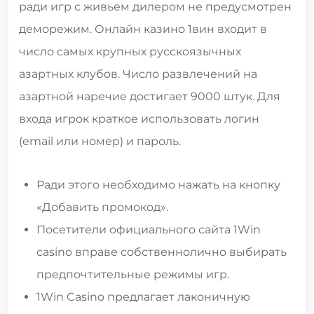
ради игр с живьем дилером не предусмотрен
деморежим. Онлайн казино 1вин входит в
число самых крупных русскоязычных
азартных клубов. Число развлечений на
азартной наречие достигает 9000 штук. Для
входа игрок краткое использовать логин
(email или номер) и пароль.
Ради этого необходимо нажать на кнопку
«Добавить промокод».
Посетители официального сайта 1Win
casino вправе собственнолично выбирать
предпочтительные режимы игр.
1Win Casino предлагает лаконичную