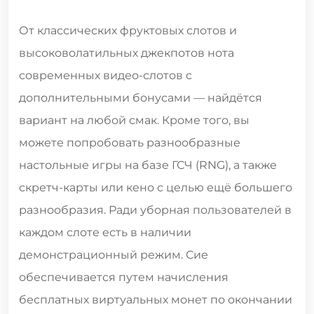
От классических фруктовых слотов и
высоковолатильных джекпотов нота
современных видео-слотов с
дополнительными бонусами — найдётся
вариант на любой смак. Кроме того, вы
можете попробовать разнообразные
настольные игры на базе ГСЧ (RNG), а также
скретч-карты или кено с целью ещё большего
разнообразия. Ради уборная пользователей в
каждом слоте есть в наличии
демонстрационный режим. Сие
обеспечивается путем начисления
бесплатных виртуальных монет по окончании