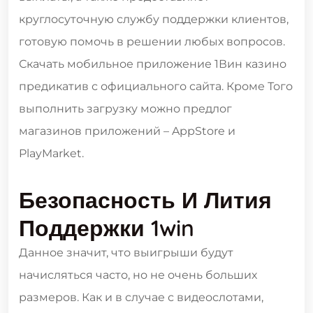
круглосуточную службу поддержки клиентов,
готовую помочь в решении любых вопросов.
Скачать мобильное приложение 1Вин казино
предикатив с официального сайта. Кроме Того
выполнить загрузку можно предлог
магазинов приложений – AppStore и
PlayMarket.
Безопасность И Лития
Поддержки 1win
Данное значит, что выигрыши будут
начисляться часто, но не очень больших
размеров. Как и в случае с видеослотами,