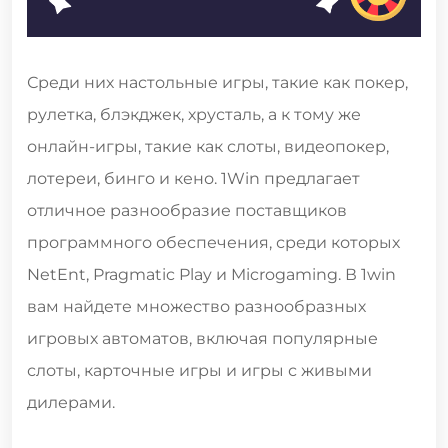
Среди них настольные игры, такие как покер,
рулетка, блэкджек, хрусталь, а к тому же
онлайн-игры, такие как слоты, видеопокер,
лотереи, бинго и кено. 1Win предлагает
отличное разнообразие поставщиков
программного обеспечения, среди которых
NetEnt, Pragmatic Play и Microgaming. В 1win
вам найдете множество разнообразных
игровых автоматов, включая популярные
слоты, карточные игры и игры с живыми
дилерами.