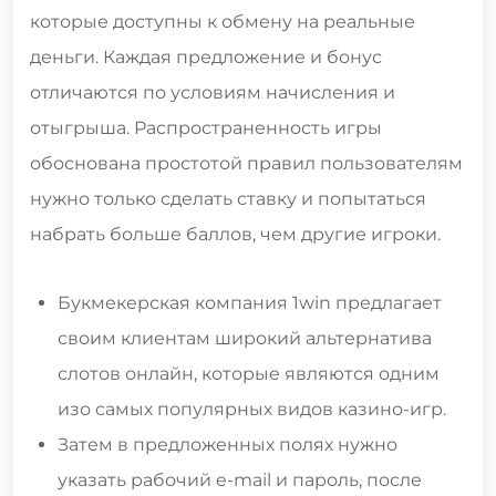
которые доступны к обмену на реальные
деньги. Каждая предложение и бонус
отличаются по условиям начисления и
отыгрыша. Распространенность игры
обоснована простотой правил пользователям
нужно только сделать ставку и попытаться
набрать больше баллов, чем другие игроки.
Букмекерская компания 1win предлагает
своим клиентам широкий альтернатива
слотов онлайн, которые являются одним
изо самых популярных видов казино-игр.
Затем в предложенных полях нужно
указать рабочий e-mail и пароль, после