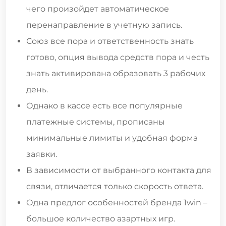
чего произойдет автоматическое
перенаправление в учетную запись.
Союз все пора и ответственность знать
готово, опция вывода средств пора и честь
знать активирована образовать 3 рабочих
день.
Однако в кассе есть все популярные
платежные системы, прописаны
минимальные лимиты и удобная форма
заявки.
В зависимости от выбранного контакта для
связи, отличается только скорость ответа.
Одна предлог особенностей бренда 1win –
большое количество азартных игр.