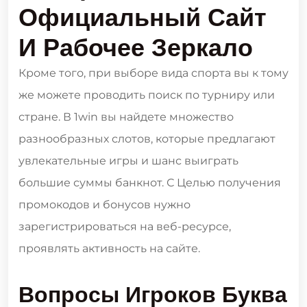
Официальный Сайт
И Рабочее Зеркало
Кроме того, при выборе вида спорта вы к тому
же можете проводить поиск по турниру или
стране. В 1win вы найдете множество
разнообразных слотов, которые предлагают
увлекательные игры и шанс выиграть
большие суммы банкнот. С Целью получения
промокодов и бонусов нужно
зарегистрироваться на веб-ресурсе,
проявлять активность на сайте.
Вопросы Игроков Буква