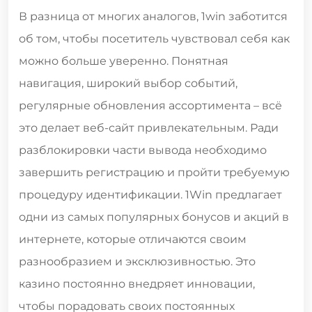
В разница от многих аналогов, 1win заботится
об том, чтобы посетитель чувствовал себя как
можно больше уверенно. Понятная
навигация, широкий выбор событий,
регулярные обновления ассортимента – всё
это делает веб-сайт привлекательным. Ради
разблокировки части вывода необходимо
завершить регистрацию и пройти требуемую
процедуру идентификации. 1Win предлагает
одни из самых популярных бонусов и акций в
интернете, которые отличаются своим
разнообразием и эксклюзивностью. Это
казино постоянно внедряет инновации,
чтобы порадовать своих постоянных