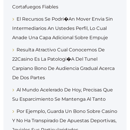
Cortafuegos Fiables
El Recursos Se Podri�an Mover Envia Sin
Intermediarios An Ustedes Perfil, Lo Cual
Anade Una Capa Adicional Sobre Empuje
Resulta Atractivo Cual Conocemos De
22Casino Es La Patologi�a Del Tunel
Carpiano Bono De Audiencia Gradual Acerca
De Dos Partes
Al Mundo Acelerado De Hoy, Precisas Que
Su Esparcimiento Se Mantenga Al Tanto
Por Ejemplo, Guarda Un Bono Sobre Casino
Y No Ha Transpirado De Apuestas Deportivas,
Joviales Sus Particularidades