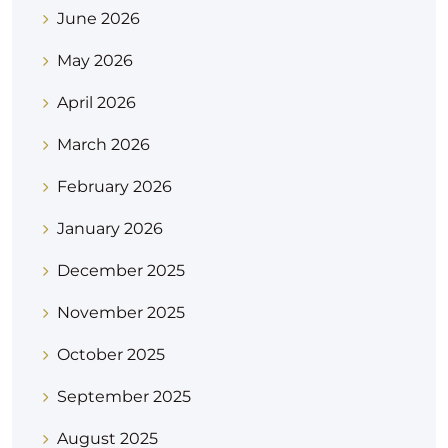
June 2026
May 2026
April 2026
March 2026
February 2026
January 2026
December 2025
November 2025
October 2025
September 2025
August 2025