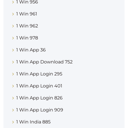
1 Win 956
1 Win 961
1 Win 962
1 Win 978
1 Win App 36
1 Win App Download 752
1 Win App Login 295
1 Win App Login 401
1 Win App Login 826
1 Win App Login 909
1 Win India 885