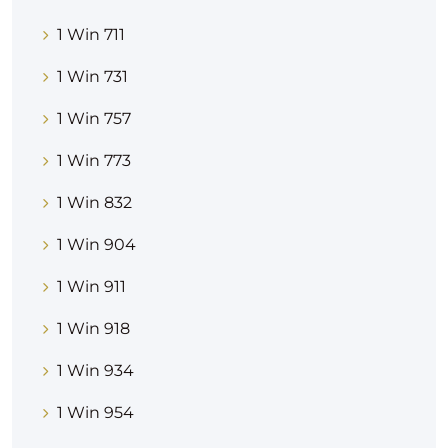
1 Win 711
1 Win 731
1 Win 757
1 Win 773
1 Win 832
1 Win 904
1 Win 911
1 Win 918
1 Win 934
1 Win 954