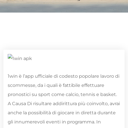
1win è l’app ufficiale di codesto popolare lavoro di
scommesse, da i quali è fattibile effettuare
pronostici su sport come calcio, tennis e basket.
A Causa Di risultare addirittura più coinvolto, avrai
anche la possibilità di giocare in diretta durante
gli innumerevoli eventi in programma. In