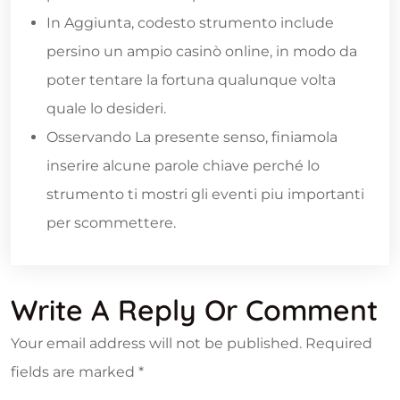
In Aggiunta, codesto strumento include
persino un ampio casinò online, in modo da
poter tentare la fortuna qualunque volta
quale lo desideri.
Osservando La presente senso, finiamola
inserire alcune parole chiave perché lo
strumento ti mostri gli eventi piu importanti
per scommettere.
Write A Reply Or Comment
Your email address will not be published.
Required
fields are marked
*