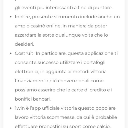
gli eventi piu interessanti a fine di puntare.
Inoltre, presente strumento include anche un
ampio casinò online, in maniera da poter
azzardare la sorte qualunque volta che lo
desideri.
Costruiti In particolare, questa applicazione ti
consente successo utilizzare i portafogli
elettronici, in aggiunta ai metodi vittoria
finanziamento più convenzionali come
possiamo asserire che le carte di credito e i
bonifici bancari.
1win è l’app ufficiale vittoria questo popolare
lavoro vittoria scommesse, da cui è probabile
effettuare pronostici su sport come calcio,