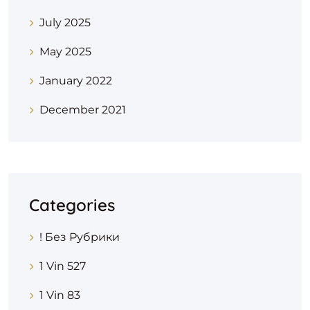
July 2025
May 2025
January 2022
December 2021
Categories
! Без Рубрики
1 Vin 527
1 Vin 83