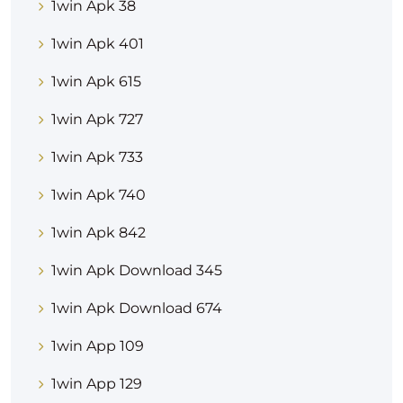
1win Apk 38
1win Apk 401
1win Apk 615
1win Apk 727
1win Apk 733
1win Apk 740
1win Apk 842
1win Apk Download 345
1win Apk Download 674
1win App 109
1win App 129