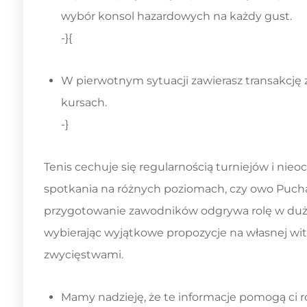
wybór konsol hazardowych na każdy gust.
-}{
W pierwotnym sytuacji zawierasz transakcj
kursach.
-}
Tenis cechuje się regularnością turniejów i ni
spotkania na różnych poziomach, czy owo Puchar
przygotowanie zawodników odgrywa rolę w dużyc
wybierając wyjątkowe propozycje na własnej witry
zwycięstwami.
Mamy nadzieję, że te informacje pomogą ci r