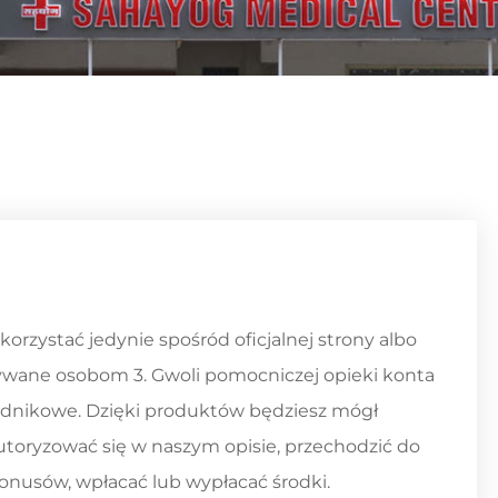
orzystać jedynie spośród oficjalnej strony albo
ywane osobom 3. Gwoli pomocniczej opieki konta
ładnikowe. Dzięki produktów będziesz mógł
toryzować się w naszym opisie, przechodzić do
onusów, wpłacać lub wypłacać środki.