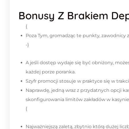
Bonusy Z Brakiem De
{
Poza Tym, gromadząc te punkty, zawodnicy z
-}
A jeśli dostęp wydaje się być obniżony, moż
każdej porze poranka.
Szyfr promocji stosuje w praktyce się w trakci
Naprawdę, jedną wraz z przydatnych opcji ka
skonfigurowania limitów zakładów w kasynie
{
Najważniejszą zaletą, zbytnio którą dużej lic