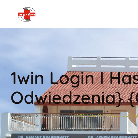
1win Login I H
Odwiedzenia} {
HOME
1 WIN 954
1WIN LOGIN I HASŁO DOST