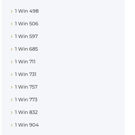
1 Win 498
1 Win 506
1 Win 597
1 Win 685
1 Win 711
1 Win 731
1 Win 757
1 Win 773
1 Win 832
1 Win 904