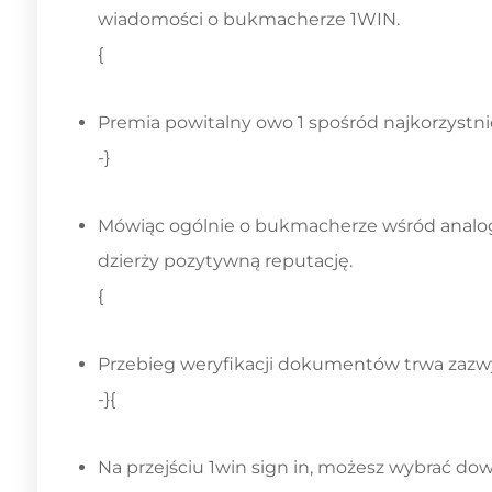
wiadomości o bukmacherze 1WIN.
{
Premia powitalny owo 1 spośród najkorzystn
-}
Mówiąc ogólnie o bukmacherze wśród analogic
dzierży pozytywną reputację.
{
Przebieg weryfikacji dokumentów trwa zazwyc
-}{
Na przejściu 1win sign in, możesz wybrać do