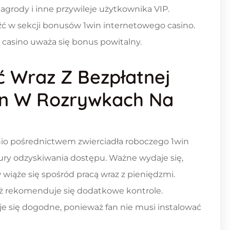
rody i inne przywileje użytkownika VIP.
ć w sekcji bonusów 1win internetowego casino.
 casino uważa się bonus powitalny.
ć Wraz Z Bezpłatnej
win W Rozrywkach Na
nio pośrednictwem zwierciadła roboczego 1win
ry odzyskiwania dostępu. Ważne wydaje się,
iąże się spośród pracą wraz z pieniędzmi.
eż rekomenduje się dodatkowe kontrole.
e się dogodne, ponieważ fan nie musi instalować