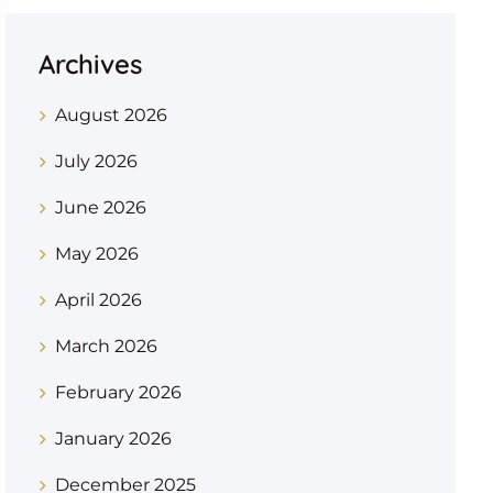
Archives
August 2026
July 2026
June 2026
May 2026
April 2026
March 2026
February 2026
January 2026
December 2025