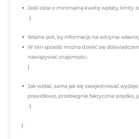
Jeśli idzie o minimalną kwotę wpłaty, limity
-}
Ważne jest, by informacje na witrynie własnej
W ten sposób można dzielić się doświadczen
nawiązywać znajomości.
{
Jak widać, sama jak się zarejestrować wydaje s
prawidłowo, przebiegnie faktycznie prędko, 
-}
-}