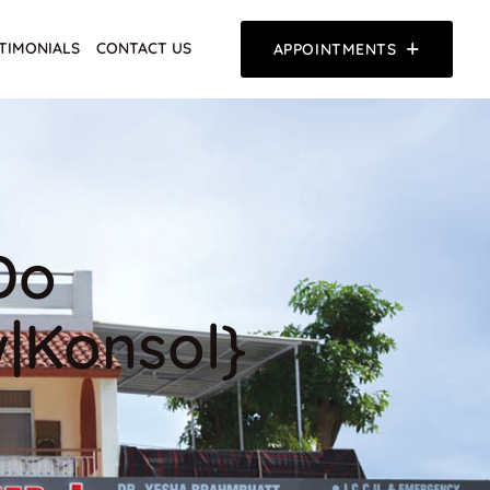
TIMONIALS
CONTACT US
APPOINTMENTS
Do
|Konsol}