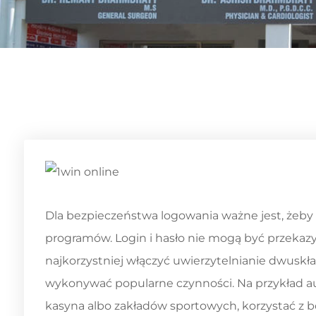
Dla bezpieczeństwa logowania ważne jest, żeby k
programów. Login i hasło nie mogą być przekaz
najkorzystniej włączyć uwierzytelnianie dwusk
wykonywać popularne czynności. Na przykład au
kasyna albo zakładów sportowych, korzystać z b