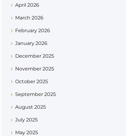
April 2026
March 2026
February 2026
January 2026
December 2025
November 2025
October 2025
September 2025
August 2025
July 2025
May 2025