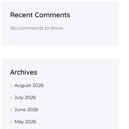
Recent Comments
No comments to show.
Archives
August 2026
July 2026
June 2026
May 2026