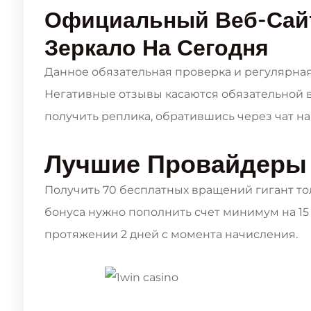
Официальный Веб-Сайт
Зеркало На Сегодня
Данное обязательная проверка и регулярная
Негативные отзывы касаются обязательной 
получить реплика, обратившись через чат на 
Лучшие Провайдеры 
Получить 70 бесплатных вращений гигант то
бонуса нужно пополнить счет минимум на 1
протяжении 2 дней с момента начисления.