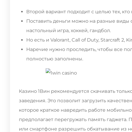
Второй вариант подходит с целью тех, кто
Поставить деньги можно на разные виды 
настольный игра, хоккей, гандбол.
Но есть и Valorant, Call of Duty, Starcraft 2, Ki
Наречие нужно проследить, чтобы все по
полностью заполнены.
Казино 1Вин рекомендуется скачивать тольк
заведения. Это позволит загрузить качеств
которое краткое навредить работе мобильног
предполагает перегружать память гаджета. 
или смартфоне разрешить обкатывание из не