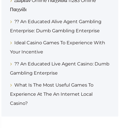
Δωρεάν Online Παιχνίδια 11283 Online
Παιχνίδι
?? An Educated Alive Agent Gambling
Enterprise: Dumb Gambling Enterprise
Ideal Casino Games To Experience With
Your Incentive
?? An Educated Live Agent Casino: Dumb
Gambling Enterprise
What Is The Most Useful Games To
Experience At The An Internet Local
Casino?