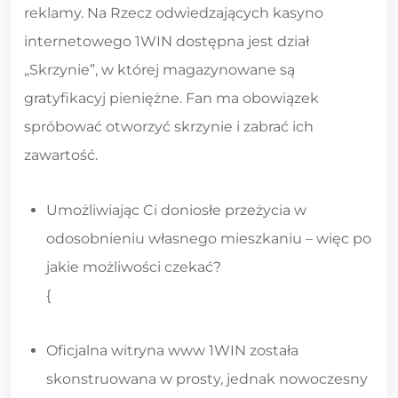
reklamy. Na Rzecz odwiedzających kasyno
internetowego 1WIN dostępna jest dział
„Skrzynie”, w której magazynowane są
gratyfikacyj pieniężne. Fan ma obowiązek
spróbować otworzyć skrzynie i zabrać ich
zawartość.
Umożliwiając Ci doniosłe przeżycia w
odosobnieniu własnego mieszkaniu – więc po
jakie możliwości czekać?
{
Oficjalna witryna www 1WIN została
skonstruowana w prosty, jednak nowoczesny