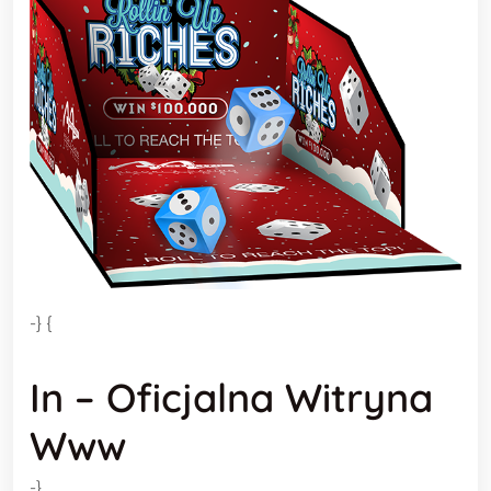
-} {
In – Oficjalna Witryna
Www
-}