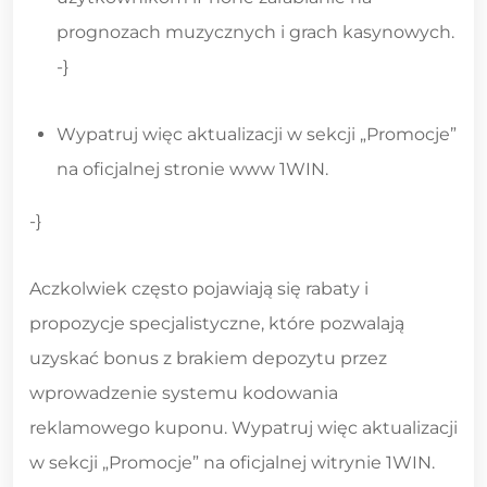
prognozach muzycznych i grach kasynowych.
-}
Wypatruj więc aktualizacji w sekcji „Promocje”
na oficjalnej stronie www 1WIN.
-}
Aczkolwiek często pojawiają się rabaty i
propozycje specjalistyczne, które pozwalają
uzyskać bonus z brakiem depozytu przez
wprowadzenie systemu kodowania
reklamowego kuponu. Wypatruj więc aktualizacji
w sekcji „Promocje” na oficjalnej witrynie 1WIN.