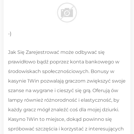
-}
Jak Się Zarejestrować może odbywać się
prawidłowo bądź poprzez konta bankowego w
środowiskach społecznościowych. Bonusy w
kasynie 1Win pozwalają graczom zwiększyć swoje
szanse na wygrane i cieszyć się grą. Oferują ów
lampy również różnorodność i elastyczność, by
każdy gracz mógł znaleźć coś dla mojej dziurki.
Kasyno 1Win to miejsce, dokąd powinno się
spróbować szczęścia i korzystać z interesujących