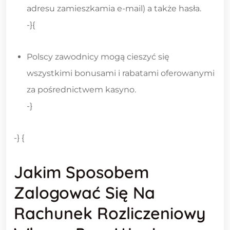
adresu zamieszkamia e-mail) a także hasła.
-}{
Polscy zawodnicy mogą cieszyć się
wszystkimi bonusami i rabatami oferowanymi
za pośrednictwem kasyno.
-}
-} {
Jakim Sposobem
Zalogować Się Na
Rachunek Rozliczeniowy