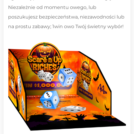
Niezależnie od momentu owego, lub
poszukujesz bezpieczeństwa, niezawodności lub
na prostu zabawy; 1win owo Twój świetny wybór!