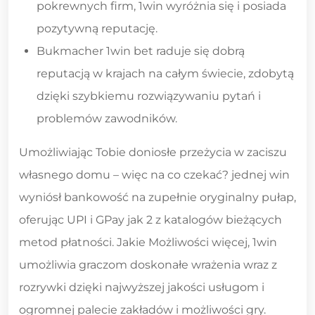
pokrewnych firm, 1win wyróżnia się i posiada
pozytywną reputację.
Bukmacher 1win bet raduje się dobrą
reputacją w krajach na całym świecie, zdobytą
dzięki szybkiemu rozwiązywaniu pytań i
problemów zawodników.
Umożliwiając Tobie doniosłe przeżycia w zaciszu
własnego domu – więc na co czekać? jednej win
wyniósł bankowość na zupełnie oryginalny pułap,
oferując UPI i GPay jak 2 z katalogów bieżących
metod płatności. Jakie Możliwości więcej, 1win
umożliwia graczom doskonałe wrażenia wraz z
rozrywki dzięki najwyższej jakości usługom i
ogromnej palecie zakładów i możliwości gry.