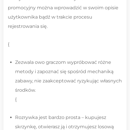
promocyjny można wprowadzić w swoim opisie
użytkownika bądź w trakcie procesu
rejestrowania się.
{
Zezwala owo graczom wypróbować różne
metody i zapoznać się spośród mechaniką
zabawy, nie zaakceptować ryzykując własnych
środków.
{
Rozrywka jest bardzo prosta – kupujesz
skrzynkę, otwierasz ją i otrzymujesz losową