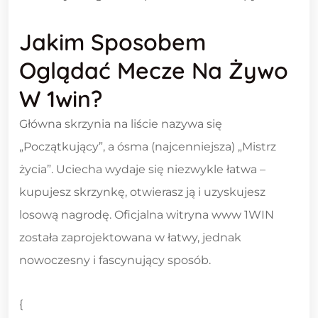
Jakim Sposobem
Oglądać Mecze Na Żywo
W 1win?
Główna skrzynia na liście nazywa się
„Początkujący”, a ósma (najcenniejsza) „Mistrz
życia”. Uciecha wydaje się niezwykle łatwa –
kupujesz skrzynkę, otwierasz ją i uzyskujesz
losową nagrodę. Oficjalna witryna www 1WIN
została zaprojektowana w łatwy, jednak
nowoczesny i fascynujący sposób.
{