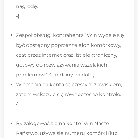
nagrodę.
-}
Zespół obsługi kontrahenta 1Win wydaje się
być dostępny poprzez telefon komórkowy,
czat przez internet oraz list elektroniczny,
gotowy do rozwiązywania wszelakich
problemów 24 godziny na dobę.
Włamania na konta są częstym zjawiskiem,
zatem wskazuje się równoczesne kontrole.
{
By zalogować się na konto 1win Nasze
Państwo, używa się numeru komórki (lub