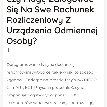
Się Na Swe Rachunek
Rozliczeniowy Z
Urządzenia Odmiennej
Osoby?
-}
Oprogramowanie kasyna dostarczają
renomowani wytwórce, takie w jaki to sposób
Yggdrasil, Endorphina, Amatic, Play’n NA NIEGO,
GamART, EGT, Playson i pozostali. Kasyno
proponuje bogaty wybór ponad 1000
komputerów, w naszym zakłady sportowe, gry