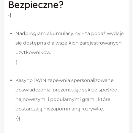
Bezpieczne?
-}
Nadprogram akumulacyjny – ta podaż wydaje
się dostępna dla wszelkich zarejestrowanych
użytkowników.
{
Kasyno 1WIN zapewnia spersonalizowane
doświadczenia, prezentując sekcje spośród
najnowszymi i popularnymi grami, które
dostarczają niezapomnianą rozrywkę.
-}{