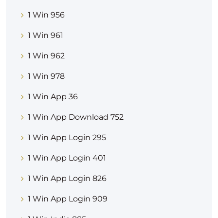
1 Win 956
1 Win 961
1 Win 962
1 Win 978
1 Win App 36
1 Win App Download 752
1 Win App Login 295
1 Win App Login 401
1 Win App Login 826
1 Win App Login 909