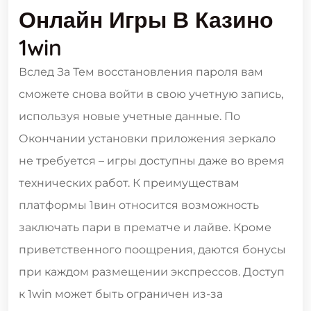
Онлайн Игры В Казино
1win
Вслед За Тем восстановления пароля вам
сможете снова войти в свою учетную запись,
используя новые учетные данные. По
Окончании установки приложения зеркало
не требуется – игры доступны даже во время
технических работ. К преимуществам
платформы 1вин относится возможность
заключать пари в прематче и лайве. Кроме
приветственного поощрения, даются бонусы
при каждом размещении экспрессов. Доступ
к 1win может быть ограничен из-за