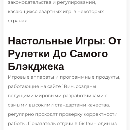
законодательства и регулирований,
касающихся азартных игр, в некоторых
странах.
Наст͏ольные Игры: ͏от
Рулетки До Самого
Бл͏э͏кджека
Игровые аппараты и программные продукты,
работающие на сайте 1Вин, созданы
ведущими мировыми разработчиками с
самыми высокими стандартами качества,
регулярно проходят проверку корректности
работы. Показатель отдачи в бк 1вин один из