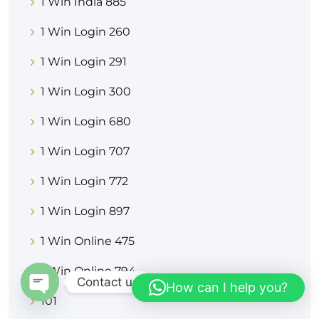
1 Win India 885
1 Win Login 260
1 Win Login 291
1 Win Login 300
1 Win Login 680
1 Win Login 707
1 Win Login 772
1 Win Login 897
1 Win Online 475
1 Win Online 794
Contact us
How can I help you?
101
OPEN CHATY