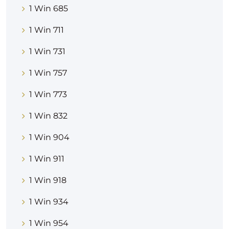
1 Win 685
1 Win 711
1 Win 731
1 Win 757
1 Win 773
1 Win 832
1 Win 904
1 Win 911
1 Win 918
1 Win 934
1 Win 954