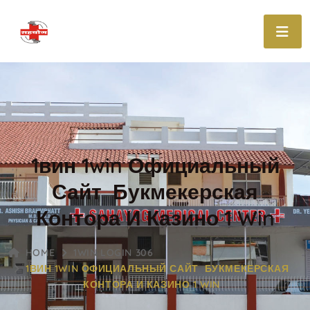
1вин 1win Официальный
Сайт ️ Букмекерская
Контора И Казино 1 Win
HOME
1WIN LOGIN 306
1ВИН 1WIN ОФИЦИАЛЬНЫЙ САЙТ ️ БУКМЕКЕРСКАЯ
КОНТОРА И КАЗИНО 1 WIN