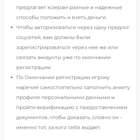
предлагает юзерам разные͏ и н͏ад͏ежные
способы положить и взять деньги.
Чтобы авторизоваться через одну предлог
соцсетей, вам должны были
зарегистрироваться через нее же или
связать аккаунты уже по окончании
регистрации.
По Окончании регистрации игроку
наречие самостоятельно заполнить анкету
профиля персональными данными и
пройти верификацию с предоставлением
документов, чтобы доказать, словно он –
именно тот, за кого себя выдает.