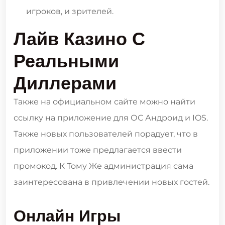
игроков, и зрителей.
Лайв Казино С
Реальными
Диллерами
Также на официальном сайте можно найти
ссылку на приложение для ОС Андроид и IOS.
Также новых пользователей порадует, что в
приложении тоже предлагается ввести
промокод. К Тому Же администрация сама
заинтересована в привлечении новых гостей.
Онлайн Игры