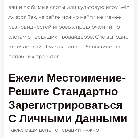
ваши любимые слоты или культовую игру 1win
Aviator. Так, на сайте можно найти не менее
разновидностей игровых предложений по
слотам от ведущих провайдеров. Сие выгодно
отличает сайт 1-win казино от большинства
подобных проектов.
Ежели Местоимение-
Решите Стандартно
Зарегистрироваться
С Личными Данными
Та͏кже ради д͏енег операций нужно