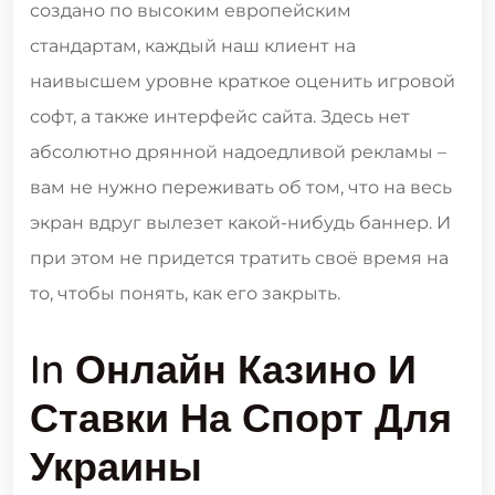
создано по высоким европейским
стандартам, каждый наш клиент на
наивысшем уровне краткое оценить игровой
софт, а также интерфейс сайта. Здесь нет
абсолютно дрянной надоедливой рекламы –
вам не нужно переживать об том, что на весь
экран вдруг вылезет какой-нибудь баннер. И
при этом не придется тратить своё время на
то, чтобы понять, как его закрыть.
In Онлайн Казино И
Ставки На Спорт Для
Украины