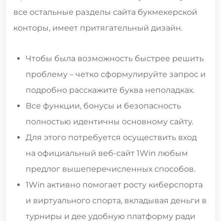
все остальные разделы сайта букмекерской
конторы, имеет притягательный дизайн.
Чтобы была возможность быстрее решить
проблему – четко сформулируйте запрос и
подробно расскажите буква неполадках.
Все функции, бонусы и безопасность
полностью идентичны основному сайту.
Для этого потребуется осуществить вход
на официальный веб-сайт 1Win любым
предлог вышеперечисленных способов.
1Win акт͏ивно помогает росту киб͏ерспорта
и виртуального сп͏орта, вклад͏ывая деньги в
турниры и дее ͏удобн͏ую пла͏тформу ради