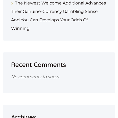
The Newest Welcome Additional Advances
Their Genuine-Currency Gambling Sense
And You Can Develops Your Odds Of
Winning
Recent Comments
No comments to show.
Archives