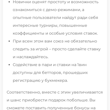
Новички оценят простоту и возможность
ознакомиться с демо-режимами, а
опытные пользователи найдут ради себя
интересные турниры, повышенные
коэффициенты и особые условия ставок.
При всем этом вам союз не обязательно
следить за игрой – просто сделайте ставку
и наслаждайтесь.
Содействие в пари и ставки на 1вин
доступны для бетторов, прошедших
регистрацию у букмекера.
Соответственно, вместе с этим увеличивается
и шанс приобрести подарок побольше. Вы
сможете поставить полученные бонусы на