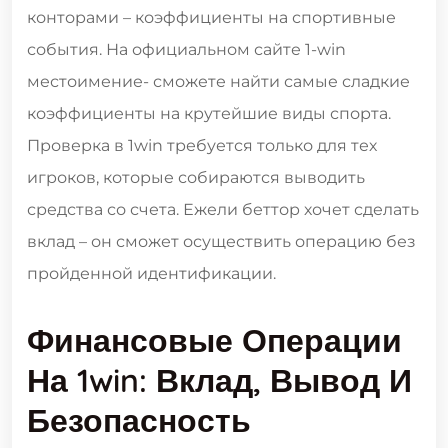
конторами – коэффициенты на спортивные
события. На официальном сайте 1-win
местоимение- сможете найти самые сладкие
коэффициенты на крутейшие виды спорта.
Проверка в 1win требуется только для тех
игроков, которые собираются выводить
средства со счета. Ежели беттор хочет сделать
вклад – он сможет осуществить операцию без
пройденной идентификации.
Финансовые Операции
На 1win: Вклад, Вывод И
Безопасность