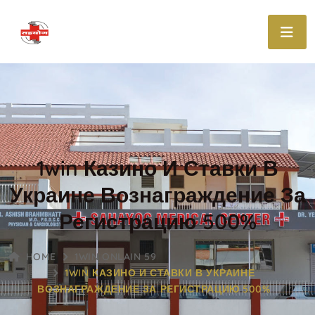
1win Казино И Ставки В
Украине Вознаграждение За
Регистрацию 500%
HOME
1WIN ONLAIN 59
1WIN КАЗИНО И СТАВКИ В УКРАИНЕ
ВОЗНАГРАЖДЕНИЕ ЗА РЕГИСТРАЦИЮ 500%