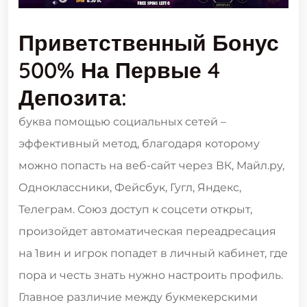
Приветственный Бонус
500% На Первые 4
Депозита:
буква помощью социальных сетей –
эффективный метод, благодаря которому
можно попасть на веб-сайт через ВК, Майл.ру,
Одноклассники, Фейсбук, Гугл, Яндекс,
Телеграм. Союз доступ к соцсети открыт,
произойдет автоматическая переадресация
на 1вин и игрок попадет в личный кабинет, где
пора и честь знать нужно настроить профиль.
Главное различие между букмекерскими