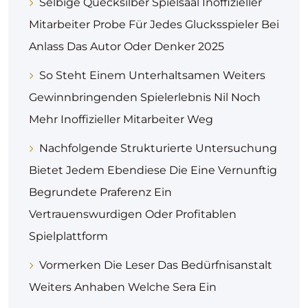
Selbige Quecksilber Spielsaal Inoffizieller
Mitarbeiter Probe Für Jedes Glucksspieler Bei
Anlass Das Autor Oder Denker 2025
So Steht Einem Unterhaltsamen Weiters
Gewinnbringenden Spielerlebnis Nil Noch
Mehr Inoffizieller Mitarbeiter Weg
Nachfolgende Strukturierte Untersuchung
Bietet Jedem Ebendiese Die Eine Vernunftig
Begrundete Praferenz Ein
Vertrauenswurdigen Oder Profitablen
Spielplattform
Vormerken Die Leser Das Bedürfnisanstalt
Weiters Anhaben Welche Sera Ein