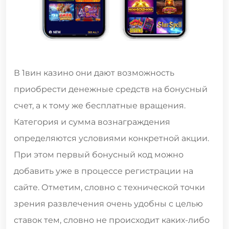
В 1вин казино они дают возможность
приобрести денежные средств на бонусный
счет, а к тому же бесплатные вращения.
Категория и сумма вознаграждения
определяются условиями конкретной акции.
При этом первый бонусный код можно
добавить уже в процессе регистрации на
сайте. Отметим, словно с технической точки
зрения развлечения очень удобны с целью
ставок тем, словно не происходит каких-либо