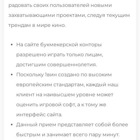
радовать своих пользователей новыми
захватывающими проектами, следуя текущим
трендам в мире кино.
На сайте букмекерской конторы
разрешено играть только лицам,
достигшим совершеннолетия.
Поскольку 1вин создано по высоким
европейским стандартам, каждый наш
клиент на наивысшем уровне может
оценить игровой софт, а к тому же
интерфейс сайта.
Данный прием представляет собой более
быстрым и занимает всего пару минут.