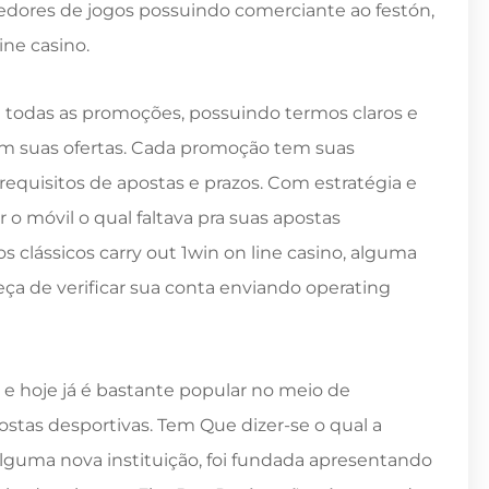
cedores de jogos possuindo comerciante ao festón,
ine casino.
 todas as promoções, possuindo termos claros e
 em suas ofertas. Cada promoção tem suas
 requisitos de apostas e prazos. Com estratégia e
o móvil o qual faltava pra suas apostas
 clássicos carry out 1win on line casino, alguma
ça de verificar sua conta enviando operating
e hoje já é bastante popular no meio de
stas desportivas. Tem Que dizer-se o qual a
lguma nova instituição, foi fundada apresentando