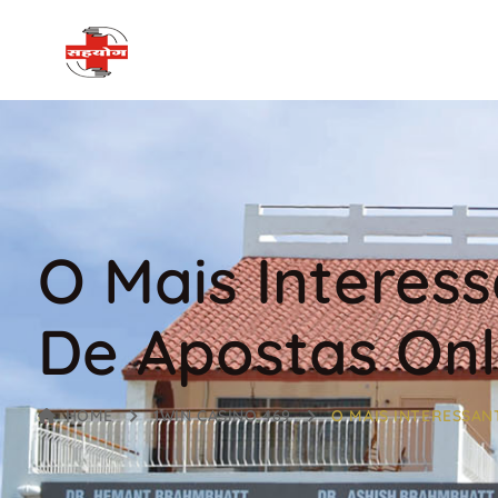
O Mais Interes
De Apostas Onl
HOME
1WIN CASINO 469
O MAIS INTERESSAN