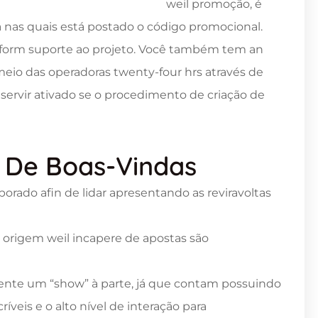
weil promoção, é
 nas quais está postado o código promocional.
erform suporte ao projeto. Você também tem an
io das operadoras twenty-four hrs através de
 servir ativado se o procedimento de criação de
s De Boas-Vindas
borado afin de lidar apresentando as reviravoltas
origem weil incapere de apostas são
ente um “show” à parte, já que contam possuindo
eis e o alto nível de interação para