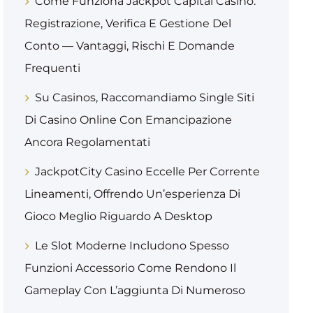
Come Funziona Jackpot Capital Casino:
Registrazione, Verifica E Gestione Del
Conto — Vantaggi, Rischi E Domande
Frequenti
Su Casinos, Raccomandiamo Single Siti
Di Casino Online Con Emancipazione
Ancora Regolamentati
JackpotCity Casino Eccelle Per Corrente
Lineamenti, Offrendo Un’esperienza Di
Gioco Meglio Riguardo A Desktop
Le Slot Moderne Includono Spesso
Funzioni Accessorio Come Rendono Il
Gameplay Con L’aggiunta Di Numeroso