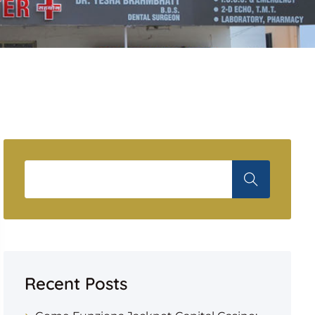
Recent Posts