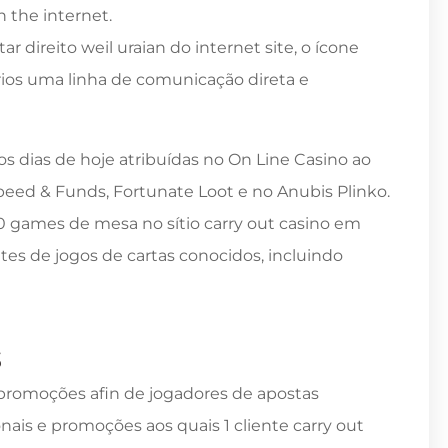
 the internet.
r direito weil uraian do internet site, o ícone
rios uma linha de comunicação direta e
s dias de hoje atribuídas no On Line Casino ao
Speed & Funds, Fortunate Loot e no Anubis Plinko.
0 games de mesa no sítio carry out casino em
antes de jogos de cartas conocidos, incluindo
s
promoções afin de jogadores de apostas
nais e promoções aos quais 1 cliente carry out