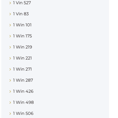
1 Vin 527
1 Vin 83
1 Win 101
1 Win 175
1 Win 219
1 Win 221
1 Win 271
1 Win 287
1 Win 426
1 Win 498
1 Win 506