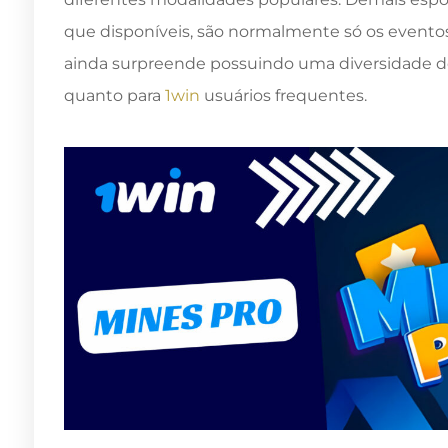
que disponíveis, são normalmente só os evento
ainda surpreende possuindo uma diversidade d
quanto para
1win
usuários frequentes.