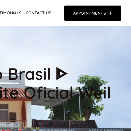
TIMONIALS
CONTACT US
APPOINTMENTS
 Brasil ᐈ
te Oficial Weil
OFICIAL WEIL 1WIN