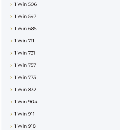
1 Win 506
1 Win 597
1 Win 685
1 Win 711
1 Win 731
1 Win 757
1 Win 773
1 Win 832
1 Win 904
1 Win 911
1 Win 918