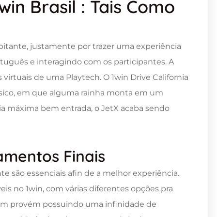
in Brasil : Tais Como
pitante, justamente por trazer uma experiência
rtuguês e interagindo com os participantes. A
virtuais de uma Playtech. O 1win Drive California
ssico, em que alguma rainha monta em um
ória máxima bem entrada, o JetX acaba sendo
amentos Finais
nte são essenciais afin de a melhor experiência.
eis no 1win, com várias diferentes opções pra
bém provém possuindo uma infinidade de