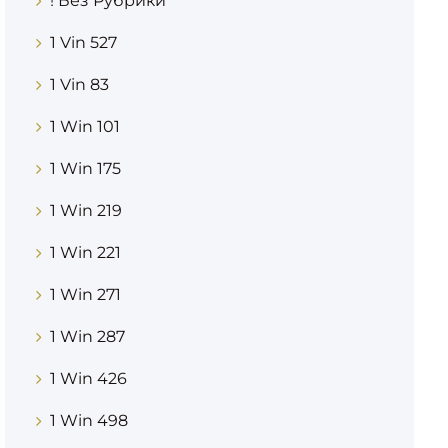
! Без Рубрики
1 Vin 527
1 Vin 83
1 Win 101
1 Win 175
1 Win 219
1 Win 221
1 Win 271
1 Win 287
1 Win 426
1 Win 498