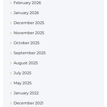
February 2026
January 2026
December 2025
November 2025
October 2025
September 2025
August 2025
July 2025
May 2025
January 2022
December 2021