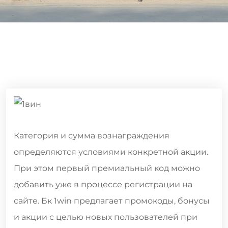
Категория и сумма вознаграждения
определяются условиями конкретной акции.
При этом первый премиальный код можно
добавить уже в процессе регистрации на
сайте. Бк 1win предлагает промокоды, бонусы
и акции с целью новых пользователей при