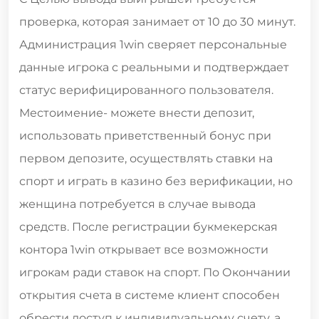
проверка, которая занимает от 10 до 30 минут.
Администрация 1win сверяет персональные
данные игрока с реальными и подтверждает
статус верифицированного пользователя.
Местоимение- можете внести депозит,
использовать приветственный бонус при
первом депозите, осуществлять ставки на
спорт и играть в казино без верификации, но
женщина потребуется в случае вывода
средств. После регистрации букмекерская
контора 1win открывает все возможности
игрокам ради ставок на спорт. По Окончании
открытия счета в системе клиент способен
обрести доступ к индивидуальному счету, а