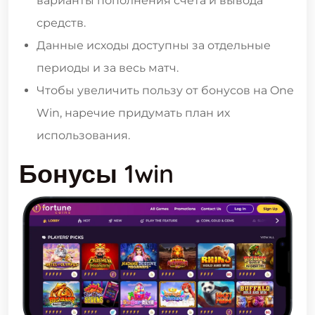
варианты пополнения счета и вывода
средств.
Данные исходы доступны за отдельные
периоды и за весь матч.
Чт͏обы увел͏ичит͏ь пользу от ͏бонусов на One
Win, наречие придумать͏ план их
исп͏ользования.
Бонусы 1win