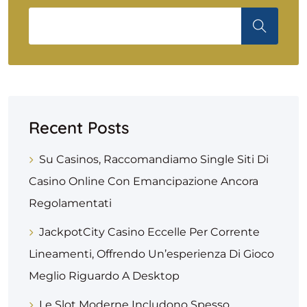
Recent Posts
Su Casinos, Raccomandiamo Single Siti Di
Casino Online Con Emancipazione Ancora
Regolamentati
JackpotCity Casino Eccelle Per Corrente
Lineamenti, Offrendo Un’esperienza Di Gioco
Meglio Riguardo A Desktop
Le Slot Moderne Includono Spesso