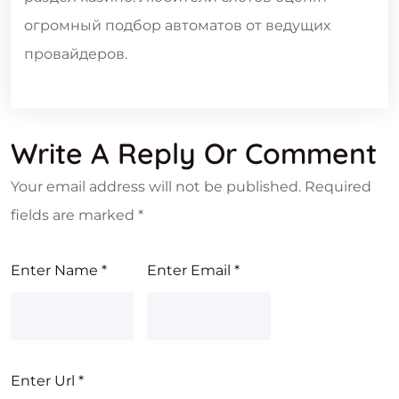
огромный подбор автоматов от ведущих
провайдеров.
Write A Reply Or Comment
Your email address will not be published.
Required
fields are marked
*
Enter Name
*
Enter Email
*
Enter Url
*