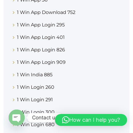
1 Win App Download 752
1 Win App Login 295
1 Win App Login 401
1 Win App Login 826
1 Win App Login 909
1 Win India 885
1 Win Login 260
1 Win Login 291
1 Win Login 300
Contact us
How can I help you?
1 Win Login 680
OPEN CHATY