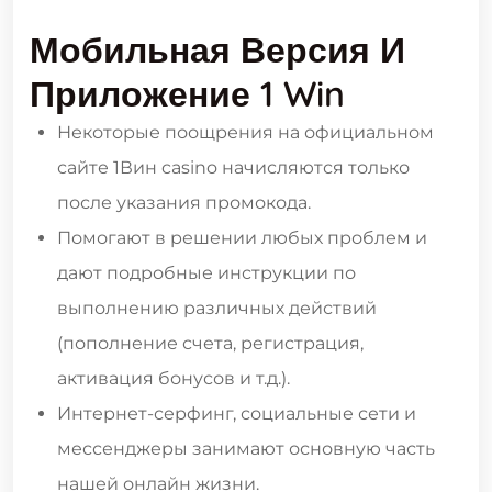
Мобильная Версия И
Приложение 1 Win
Некоторые поощрения на официальном
сайте 1Вин casino начисляются только
после указания промокода.
Помогают в решении любых проблем и
дают подробные инструкции по
выполнению различных действий
(пополнение счета, регистрация,
активация бонусов и т.д.).
Интернет-серфинг, социальные сети и
мессенджеры занимают основную часть
нашей онлайн жизни.