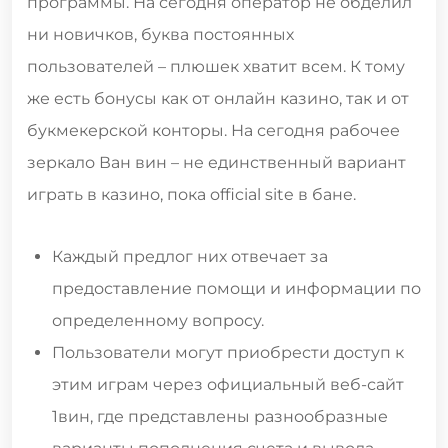
программы. На сегодня оператор не обделил
ни новичков, буква постоянных
пользователей – плюшек хватит всем. К тому
же есть бонусы как от онлайн казино, так и от
букмекерской конторы. На сегодня рабочее
зеркало Ван вин – не единственный вариант
играть в казино, пока official site в бане.
Каждый предлог них отвечает за
предоставление помощи и информации по
определенному вопросу.
Пользователи могут приобрести доступ к
этим играм через официальный веб-сайт
1вин, где представлены разнообразные