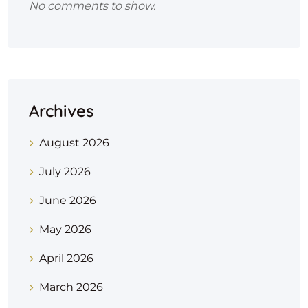
No comments to show.
Archives
August 2026
July 2026
June 2026
May 2026
April 2026
March 2026