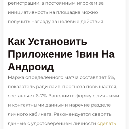
регистрации, а постоянным игрокам за
инициативность на площадке можно
получить награду за целевые действия.
Как Установить
Приложение 1вин На
Андроид
Маржа определенного матча составляет 5%,
показатель ради лайв-прогноза повышается,
составляет 6-7%. Заполнить форму с личными
и контактными данными наречие разделе
личного кабинета. Рекомендуется сверять
данные с удостоверением личности
сделать