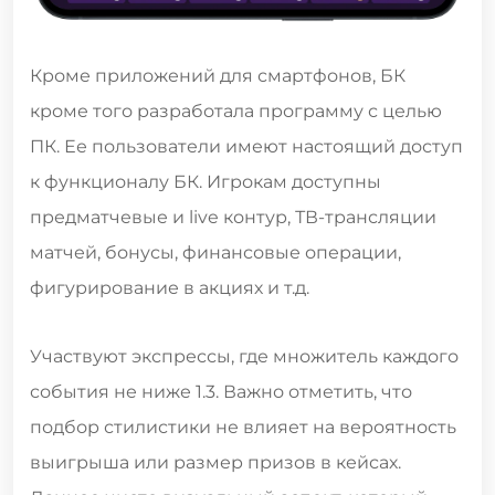
Кроме приложений для смартфонов, БК
кроме того разработала программу с целью
ПК. Ее пользователи имеют настоящий доступ
к функционалу БК. Игрокам доступны
предматчевые и live контур, ТВ-трансляции
матчей, бонусы, финансовые операции,
фигурирование в акциях и т.д.
Участвуют экспрессы, где множитель каждого
события не ниже 1.3. Важно отметить, что
подбор стилистики не влияет на вероятность
выигрыша или размер призов в кейсах.