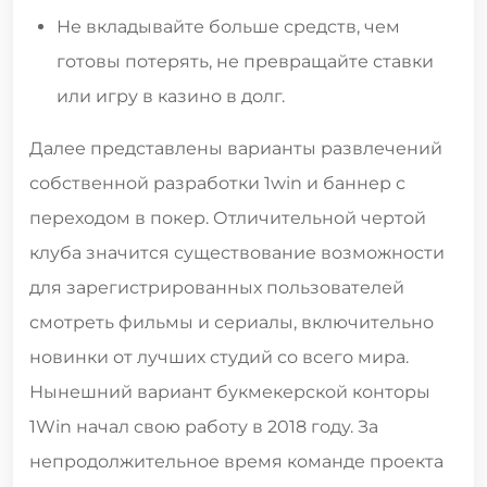
Не вкладывайте больше средств, чем
готовы потерять, не превращайте ставки
или игру в казино в долг.
Далее представлены варианты развлечений
собственной разработки 1win и баннер с
переходом в покер. Отличительной чертой
клуба значится существование возможности
для зарегистрированных пользователей
смотреть фильмы и сериалы, включительно
новинки от лучших студий со всего мира.
Нынешний вариант букмекерской конторы
1Win начал свою работу в 2018 году. За
непродолжительное время команде проекта