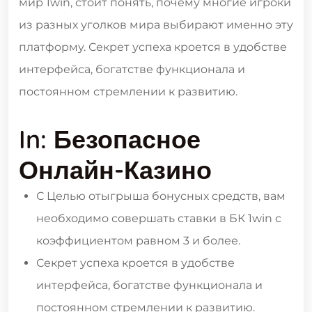
мир 1win, стоит понять, почему многие игроки
из разных уголков мира выбирают именно эту
платформу. Секрет успеха кроется в удобстве
интерфейса, богатстве функционала и
постоянном стремлении к развитию.
In: Безопасное
Онлайн-Казино
С Целью отыгрыша бонусных средств, вам
необходимо совершать ставки в БК 1win с
коэффициентом равном 3 и более.
Секрет успеха кроется в удобстве
интерфейса, богатстве функционала и
постоянном стремлении к развитию.