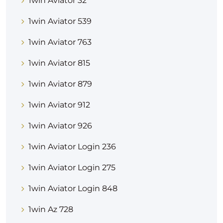
1win Aviator 32
1win Aviator 539
1win Aviator 763
1win Aviator 815
1win Aviator 879
1win Aviator 912
1win Aviator 926
1win Aviator Login 236
1win Aviator Login 275
1win Aviator Login 848
1win Az 728