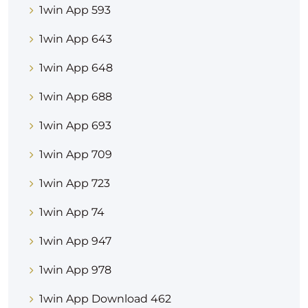
1win App 593
1win App 643
1win App 648
1win App 688
1win App 693
1win App 709
1win App 723
1win App 74
1win App 947
1win App 978
1win App Download 462