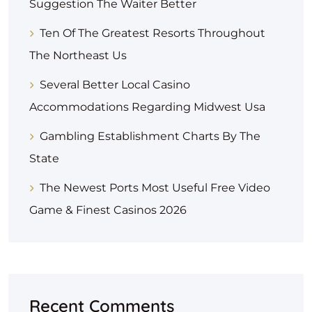
Suggestion The Waiter Better
Ten Of The Greatest Resorts Throughout
The Northeast Us
Several Better Local Casino
Accommodations Regarding Midwest Usa
Gambling Establishment Charts By The
State
The Newest Ports Most Useful Free Video
Game & Finest Casinos 2026
Recent Comments