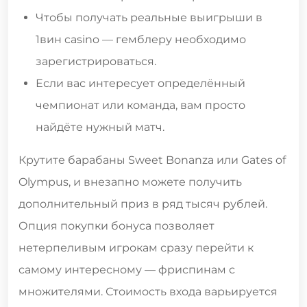
Чтобы получать реальные выигрыши в
1вин casino — гемблеру необходимо
зарегистрироваться.
Если вас интересует определённый
чемпионат или команда, вам просто
найдёте нужный матч.
Крутите барабаны Sweet Bonanza или Gates of
Olympus, и внезапно можете получить
дополнительный приз в ряд тысяч рублей.
Опция покупки бонуса позволяет
нетерпеливым игрокам сразу перейти к
самому интересному — фриспинам с
множителями. Стоимость входа варьируется