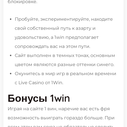
блокировке.
Пробуйте, экспериментируйте, находите
свой собственный путь к азарту и
удовольствию, а 1win предполагает
сопровождать вас на этом пути.
Сайт выполнен в темных тонах, основным
цветом являются разные оттенки синего.
Окунитесь в мир игр в реальном времени
с Live Casino от 1Win.
Бонусы 1win
Играя на сайте 1 вин, наречие вас есть фря
возможность выиграть гораздо больше. При
всем этом вам союз не обязательно следить