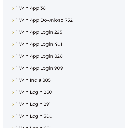
1 Win App 36
1 Win App Download 752
1 Win App Login 295
1 Win App Login 401
1 Win App Login 826
1 Win App Login 909
1 Win India 885
1 Win Login 260
1 Win Login 291
1 Win Login 300