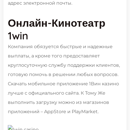
адрес электронной почты.
Онлайн-Кинотеатр
1win
Компания обязуется быстрые и надежные
выплаты, а кроме того предоставляет
круглосуточную службу поддержки клиентов,
готовую помочь в решении любых вопросов.
Скачать мобильное приложение 1Вин казино
лучше с официального сайта. К Тому Же
выполнить загрузку можно из магазинов
приложений – AppStore и PlayMarket.