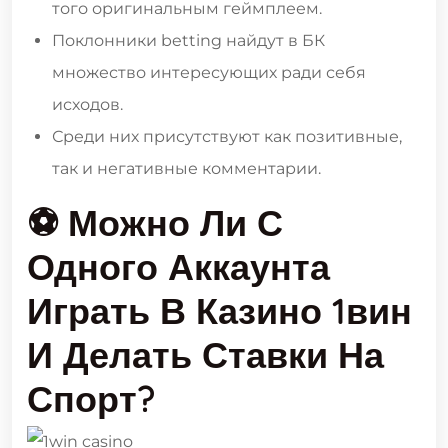
того оригинальным геймплеем.
Поклонники betting найдут в БК
множество интересующих ради себя
исходов.
Среди них присутствуют как позитивные,
так и негативные комментарии.
⚽ Можно Ли С
Одного Аккаунта
Играть В Казино 1вин
И Делать Ставки На
Спорт?