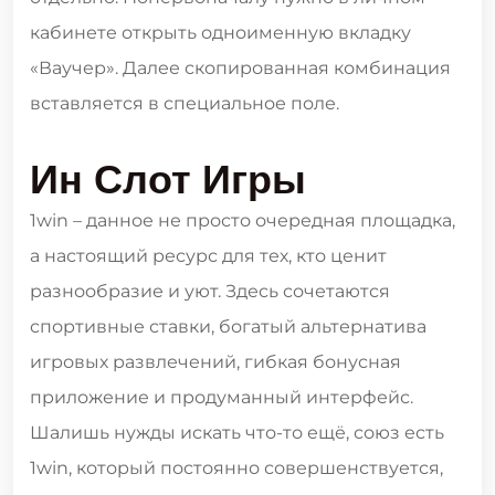
кабинете открыть одноименную вкладку
«Ваучер». Далее скопированная комбинация
вставляется в специальное поле.
Ин Слот Игры
1win – данное не просто очередная площадка,
а настоящий ресурс для тех, кто ценит
разнообразие и уют. Здесь сочетаются
спортивные ставки, богатый альтернатива
игровых развлечений, гибкая бонусная
приложение и продуманный интерфейс.
Шалишь нужды искать что-то ещё, союз есть
1win, который постоянно совершенствуется,