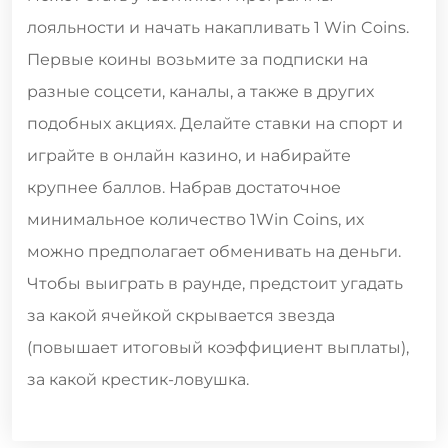
лояльности и начать накапливать 1 Win Coins.
Первые коины возьмите за подписки на
разные соцсети, каналы, а также в других
подобных акциях. Делайте ставки на спорт и
играйте в онлайн казино, и набирайте
крупнее баллов. Набрав достаточное
минимальное количество 1Win Coins, их
можно предполагает обменивать на деньги.
Чтобы выиграть в раунде, предстоит угадать
за какой ячейкой скрывается звезда
(повышает итоговый коэффициент выплаты),
за какой крестик-ловушка.