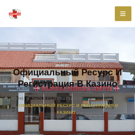
Официальный Ресурс И
Регистрация В Казино
HOME
1WIN REGISTRATSIYA 97
ОФИЦИАЛЬНЫЙ РЕСУРС И РЕГИСТРАЦИЯ В
КАЗИНО