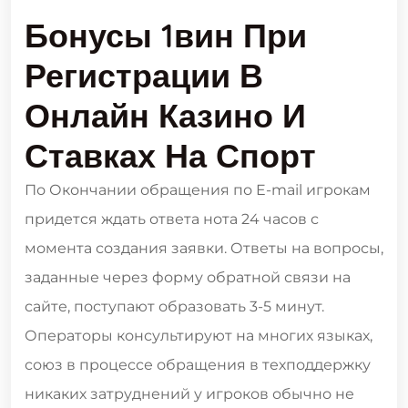
Бонусы 1вин При
Регистрации В
Онлайн Казино И
Ставках На Спорт
По Окончании обращения по E-mail игрокам
придется ждать ответа нота 24 часов с
момента создания заявки. Ответы на вопросы,
заданные через форму обратной связи на
сайте, поступают образовать 3-5 минут.
Операторы консультируют на многих языках,
союз в процессе обращения в техподдержку
никаких затруднений у игроков обычно не