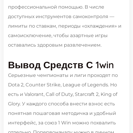
профессиональной помощью. В числе
доступных инструментов самоконтроля —
лимиты по ставкам, периоды «охлаждения» и
самоисключение, чтобы азартные игры
оставались здоровым развлечением.
Вывод Средств С 1win
Серьезные чемпионаты и лиги проходят по
Dota 2, Counter Strike, League of Legends. Но
есть и Valorant, Call of Duty, Starcraft 2, King of
Glory. У каждого способа внести взнос есть
понятная пошаговая методичка и удобный
интерфейс, за союз 1 Win можно похвалить
отдельно. Попервоначалу нужно в личном