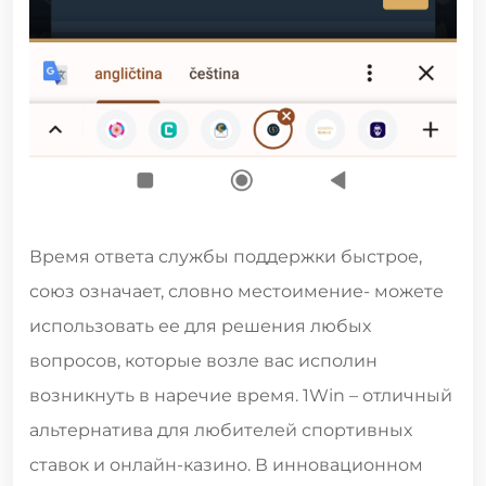
Время ответа службы поддержки быстрое,
союз означает, словно местоимение- можете
использовать ее для решения любых
вопросов, которые возле вас исполин
возникнуть в наречие время. 1Win – отличный
альтернатива для любителей спортивных
ставок и онлайн-казино. В инновационном