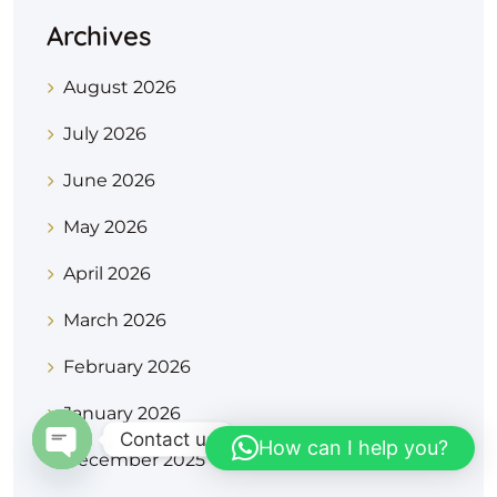
Archives
August 2026
July 2026
June 2026
May 2026
April 2026
March 2026
February 2026
January 2026
Contact us
How can I help you?
December 2025
OPEN CHATY