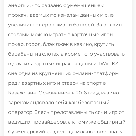
энергии, что связано с уменьшением
прокачиваемых по каналам данных и сие
увеличивает срок жизни батарей. За онлайн
столами можно играть в карточные игры
покер, город, блэк джек в казино, крутить
барабаны на слотах, а кроме того участвовать
в других азартных играх на деньги. 1Win KZ –
сие одна из крупнейших онлайн-платформ
ради азартных игр и ставок на спорт в
Казахстане. Основанное в 2016 году, казино
зарекомендовало себя как безопасный
оператор. Здесь представлены тысячи игр от
ведущих провайдеров, а к тому же обширный
букмекерский раздел, где можно совершать