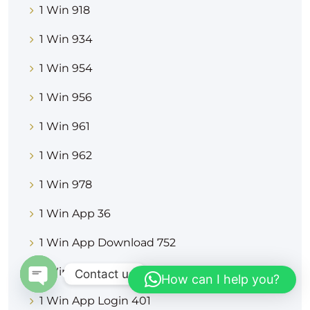
1 Win 918
1 Win 934
1 Win 954
1 Win 956
1 Win 961
1 Win 962
1 Win 978
1 Win App 36
1 Win App Download 752
1 Win App Login 295
Contact us
How can I help you?
OPEN CHATY
1 Win App Login 401