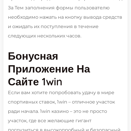
За Тем заполнения формы пользователю
необходимо нажать на кнопку вывода средств
и ожидать их поступления в течение
следующих нескольких часов.
Бонусная
Приложение На
Сайте 1win
Если вам хотите попробовать удачу в мире
спортивных ставок, 1win – отличное участок
ради начала. 1win казино – это не просто
участок, где все желающие гигант
погрузиться в высокопробный и безопасный