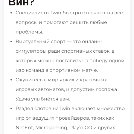
Вин?
Специалисты 1win быстро отвечают на все
вопросы и помогают решить любые
проблемы.
Виртуальный спорт — это онлайн-
симуляторы ради спортивных ставок, в
которых можно поставить на победу одной
изо команд в спортивном матче.
Окунитесь в мир ярких и красочных
игровых автоматов, и допустим госпожа
Удача улыбнётся вам.
Раздел слотов на 1win включает множество
игр от ведущих провайдеров, таких как
NetEnt, Microgaming, Play’n GO и других.