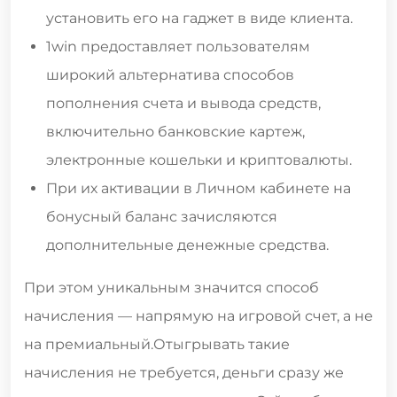
установить его на гаджет в виде клиента.
1win предоставляет пользователям
широкий альтернатива способов
пополнения счета и вывода средств,
включительно банковские картеж,
электронные кошельки и криптовалюты.
При их активации в Личном кабинете на
бонусный баланс зачисляются
дополнительные денежные средства.
При этом уникальным значится способ
начисления — напрямую на игровой счет, а не
на премиальный.Отыгрывать такие
начисления не требуется, деньги сразу же