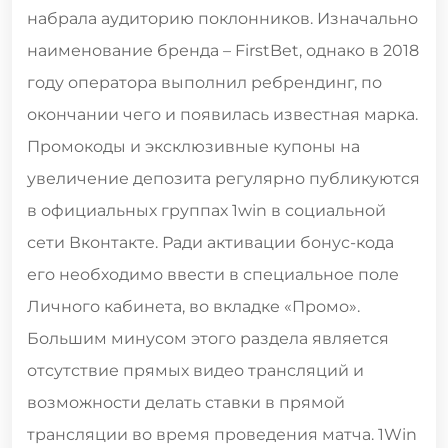
набрала аудиторию поклонников. Изначально
наименование бренда – FirstBet, однако в 2018
году оператора выполнил ребрендинг, по
окончании чего и появилась известная марка.
Промокоды и эксклюзивные купоны на
увеличение депозита регулярно публикуются
в официальных группах 1win в социальной
сети Вконтакте. Ради активации бонус-кода
его необходимо ввести в специальное поле
Личного кабинета, во вкладке «Промо».
Большим минусом этого раздела является
отсутствие прямых видео трансляций и
возможности делать ставки в прямой
трансляции во время проведения матча. 1Win