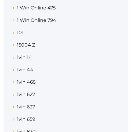
1 Win Online 475
1 Win Online 794
101
1500A Z
1vin 14
1vin 44
1vin 465
1vin 627
1vin 637
1vin 659
1vin 820