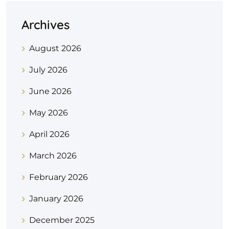
Archives
August 2026
July 2026
June 2026
May 2026
April 2026
March 2026
February 2026
January 2026
December 2025