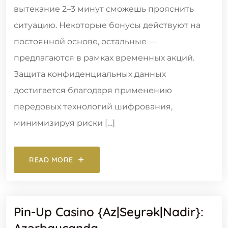
вытекание 2–3 минут сможешь прояснить
ситуацию. Некоторые бонусы действуют на
постоянной основе, остальные —
предлагаются в рамках временных акций.
Защита конфиденциальных данных
достигается благодаря применению
передовых технологий шифрования,
минимизируя риски […]
READ MORE
Pin-Up Casino {Az|Seyrək|Nadir}: