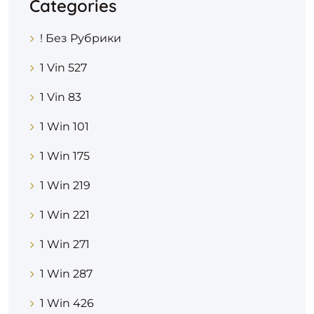
Categories
! Без Рубрики
1 Vin 527
1 Vin 83
1 Win 101
1 Win 175
1 Win 219
1 Win 221
1 Win 271
1 Win 287
1 Win 426