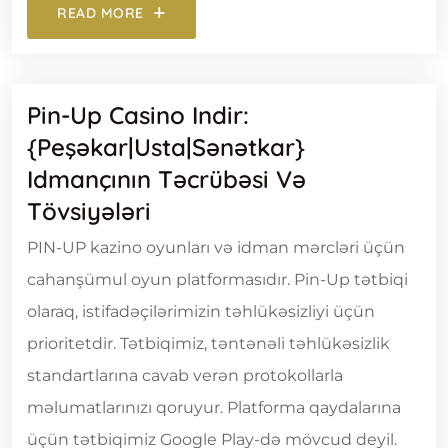
READ MORE
Pin-Up Casino Indir:
{Peşəkar|Usta|Sənətkar}
Idmançının Təcrübəsi Və
Tövsiyələri
PIN-UP kazino oyunları və idman mərcləri üçün
cahanşümul oyun platformasıdır. Pin-Up tətbiqi
olaraq, istifadəçilərimizin təhlükəsizliyi üçün
prioritetdir. Tətbiqimiz, təntənəli təhlükəsizlik
standartlarına cavab verən protokollarla
məlumatlarınızı qoruyur. Platforma qaydalarına
üçün tətbiqimiz Google Play-də mövcud deyil.