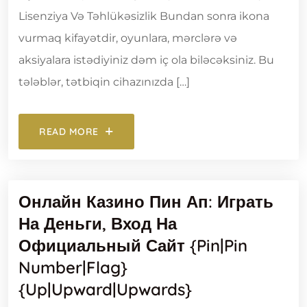
Lisenziya Və Təhlükəsizlik Bundan sonra ikona
vurmaq kifayətdir, oyunlara, mərclərə və
aksiyalara istədiyiniz dəm iç ola biləcəksiniz. Bu
tələblər, tətbiqin cihazınızda […]
READ MORE
Онлайн Казино Пин Ап: Играть
На Деньги, Вход На
Официальный Сайт {Pin|Pin
Number|Flag}
{Up|Upward|Upwards}