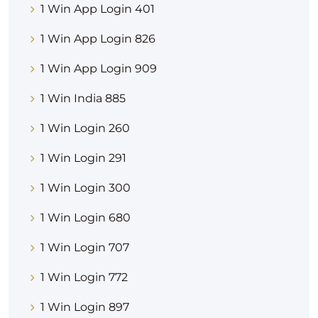
1 Win App Login 401
1 Win App Login 826
1 Win App Login 909
1 Win India 885
1 Win Login 260
1 Win Login 291
1 Win Login 300
1 Win Login 680
1 Win Login 707
1 Win Login 772
1 Win Login 897