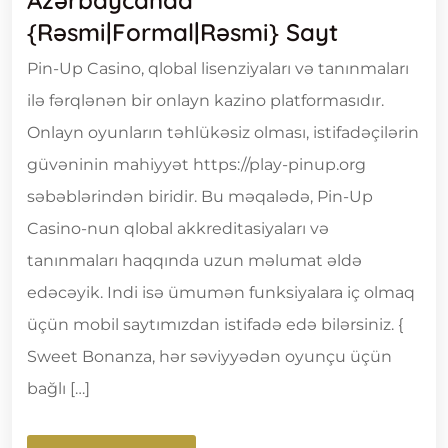
Azərbaycanda
{Rəsmi|Formal|Rəsmi} Sayt
Pin-Up Casino, qlobal lisenziyaları və tanınmaları
ilə fərqlənən bir onlayn kazino platformasıdır.
Onlayn oyunların təhlükəsiz olması, istifadəçilərin
güvəninin mahiyyət https://play-pinup.org
səbəblərindən biridir. Bu məqalədə, Pin-Up
Casino-nun qlobal akkreditasiyaları və
tanınmaları haqqında uzun məlumat əldə
edəcəyik. Indi isə ümumən funksiyalara iç olmaq
üçün mobil saytımızdan istifadə edə bilərsiniz. {
Sweet Bonanza, hər səviyyədən oyunçu üçün
bağlı […]