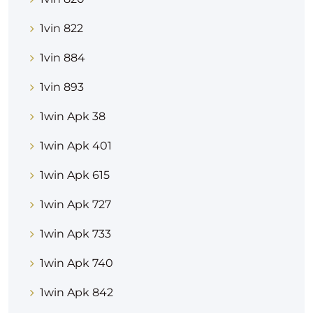
1vin 822
1vin 884
1vin 893
1win Apk 38
1win Apk 401
1win Apk 615
1win Apk 727
1win Apk 733
1win Apk 740
1win Apk 842