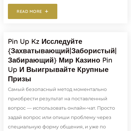
READ MORE
Pin Up Kz Исследуйте
{захватывающий|забористый|
Забирающий} Мир Казино Pin
Up И Выигрывайте Крупные
Призы
Самый безопасный метод моментально
приобрести результат на поставленный
вопрос — использовать онлайн-чат. Просто
задай вопрос или опиши проблему через
специальную форму общения, и уже по