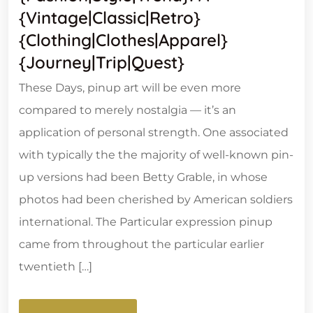
{Vintage|Classic|Retro}
{Clothing|Clothes|Apparel}
{Journey|Trip|Quest}
These Days, pinup art will be even more
compared to merely nostalgia — it’s an
application of personal strength. One associated
with typically the the majority of well-known pin-
up versions had been Betty Grable, in whose
photos had been cherished by American soldiers
international. The Particular expression pinup
came from throughout the particular earlier
twentieth […]