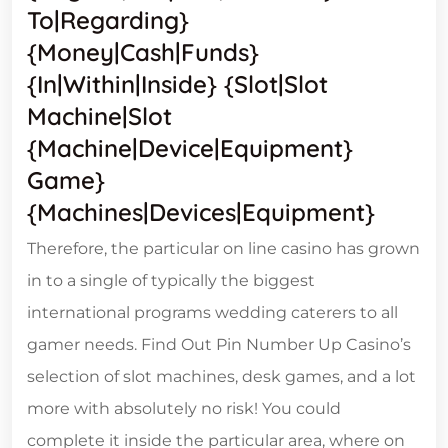
To|Regarding}
{Money|Cash|Funds}
{In|Within|Inside} {Slot|Slot
Machine|Slot
{Machine|Device|Equipment}
Game}
{Machines|Devices|Equipment}
Therefore, the particular on line casino has grown
in to a single of typically the biggest
international programs wedding caterers to all
gamer needs. Find Out Pin Number Up Casino’s
selection of slot machines, desk games, and a lot
more with absolutely no risk! You could
complete it inside the particular area, where on