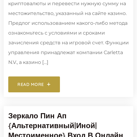
криптовалюты и перевести нужную сумму на
местожительство, указанный на сайте казино.
Предлог использованием какого-либо метода
ознакомьтесь с условиями и сроками
зачисления средств на игровой счет. Функции
управления принадлежат компании Сarletta
N.V., а казино […]
READ MORE
Зеркало Пин Ап
{альтернативный|иной|
Местоименное} Вход В Онлайн