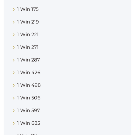
1 Win 175
1 Win 219
1 Win 221
1 Win 271
1 Win 287
1 Win 426
1 Win 498
1 Win 506
1 Win 597
1 Win 685