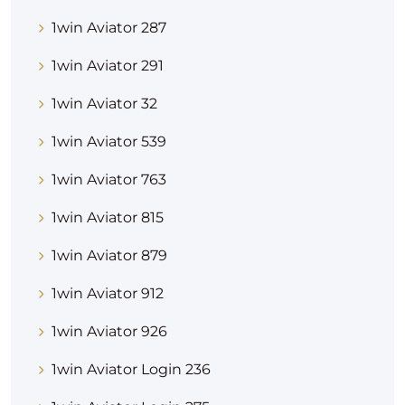
1win Aviator 287
1win Aviator 291
1win Aviator 32
1win Aviator 539
1win Aviator 763
1win Aviator 815
1win Aviator 879
1win Aviator 912
1win Aviator 926
1win Aviator Login 236