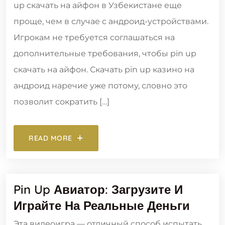
up скачать на айфон в Узбекистане еще
проще, чем в случае с андроид-устройствами.
Игрокам не требуется соглашаться на
дополнительные требования, чтобы pin up
скачать на айфон. Скачать pin up казино на
андроид наречие уже потому, словно это
позволит сократить […]
READ MORE
Pin Up Авиатор: Загрузите И
Играйте На Реальные Деньги
Эта видеоигра — отличный способ испытать