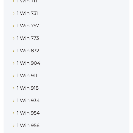
1 Win 711
1 Win 731
1 Win 757
1 Win 773
1 Win 832
1 Win 904
1 Win 911
1 Win 918
1 Win 934
1 Win 954
1 Win 956