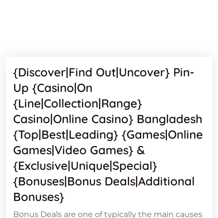
{Discover|Find Out|Uncover} Pin-
Up {Casino|On
{Line|Collection|Range}
Casino|Online Casino} Bangladesh
{Top|Best|Leading} {Games|Online
Games|Video Games} &
{Exclusive|Unique|Special}
{Bonuses|Bonus Deals|Additional
Bonuses}
Bonus Deals are one of typically the main causes