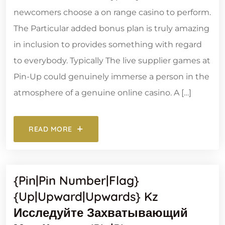
newcomers choose a on range casino to perform.
The Particular added bonus plan is truly amazing
in inclusion to provides something with regard
to everybody. Typically The live supplier games at
Pin-Up could genuinely immerse a person in the
atmosphere of a genuine online casino. A […]
READ MORE
{Pin|Pin Number|Flag}
{Up|Upward|Upwards} Kz
Исследуйте Захватывающий