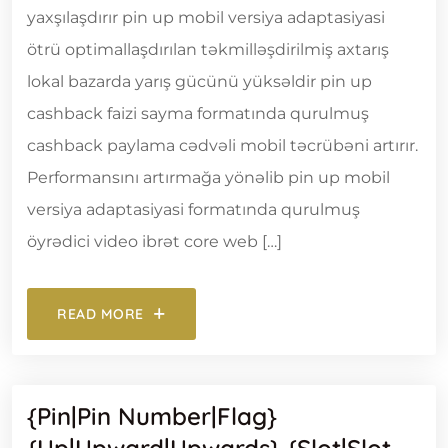
yaxşılaşdırır pin up mobil versiya adaptasiyasi
ötrü optimallaşdırılan təkmilləşdirilmiş axtarış
lokal bazarda yarış gücünü yüksəldir pin up
cashback faizi sayma formatında qurulmuş
cashback paylama cədvəli mobil təcrübəni artırır.
Performansını artırmağa yönəlib pin up mobil
versiya adaptasiyasi formatında qurulmuş
öyrədici video ibrət core web […]
READ MORE
{Pin|Pin Number|Flag}