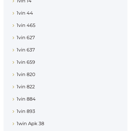
1vin 14
1vin 44
1vin 465
1vin 627
1vin 637
1vin 659
1vin 820
1vin 822
1vin 884
1vin 893
1win Apk 38