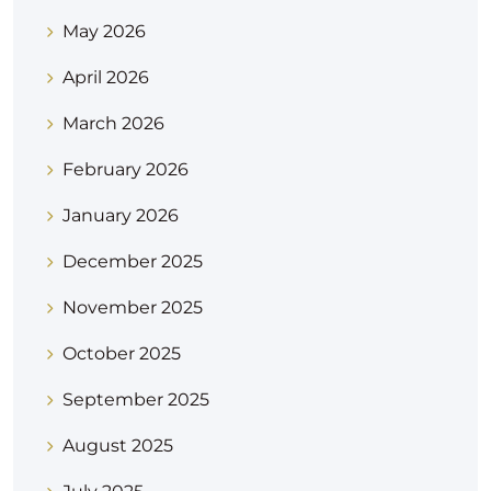
May 2026
April 2026
March 2026
February 2026
January 2026
December 2025
November 2025
October 2025
September 2025
August 2025