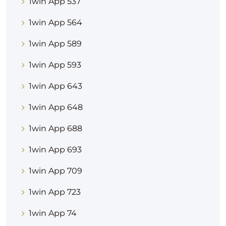
1win App 537
1win App 564
1win App 589
1win App 593
1win App 643
1win App 648
1win App 688
1win App 693
1win App 709
1win App 723
1win App 74