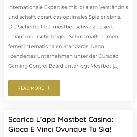
internationale Expertise mit lokalem Verständnis
und schafft derart das optimales Spielerlebnis.
Die Sicherheit bei mostbet schweiz basiert
herauf mehrschichtigen Schutzmaßnahmen
ferner internationalen Standards. Denn
lizenziertes Unternehmen unter der Curacao
Gaming Control Board unterliegt Mostbet […]
READ MORE
Scarica L’app Mostbet Casino:
Gioca E Vinci Ovunque Tu Sia!