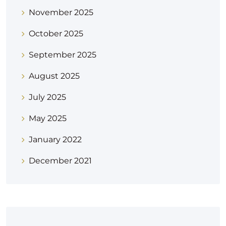
November 2025
October 2025
September 2025
August 2025
July 2025
May 2025
January 2022
December 2021