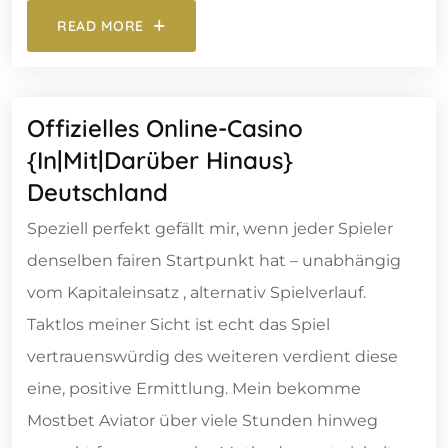
READ MORE
Offizielles Online-Casino
{In|Mit|Darüber Hinaus}
Deutschland
Speziell perfekt gefällt mir, wenn jeder Spieler
denselben fairen Startpunkt hat – unabhängig
vom Kapitaleinsatz , alternativ Spielverlauf.
Taktlos meiner Sicht ist echt das Spiel
vertrauenswürdig des weiteren verdient diese
eine, positive Ermittlung. Mein bekomme
Mostbet Aviator über viele Stunden hinweg