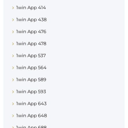
1win App 414
1win App 438
1win App 476
1win App 478
1win App 537
1win App 564
1win App 589
1win App 593
1win App 643
1win App 648
1win App 688