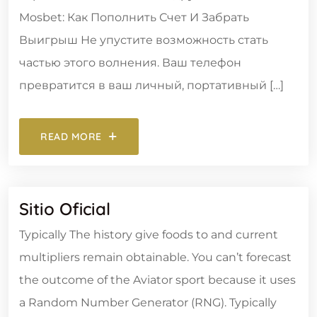
Mosbet: Как Пополнить Счет И Забрать
Выигрыш Не упустите возможность стать
частью этого волнения. Ваш телефон
превратится в ваш личный, портативный […]
READ MORE
Sitio Oficial
Typically The history give foods to and current
multipliers remain obtainable. You can’t forecast
the outcome of the Aviator sport because it uses
a Random Number Generator (RNG). Typically