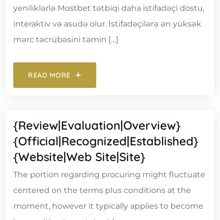
yeniliklərlə Mostbet tətbiqi daha istifadəçi dostu,
interaktiv və asudə olur. İstifadəçilərə ən yüksək
mərc təcrübəsini təmin […]
READ MORE
{Review|Evaluation|Overview}
{Official|Recognized|Established}
{Website|Web Site|Site}
The portion regarding procuring might fluctuate
centered on the terms plus conditions at the
moment, however it typically applies to become