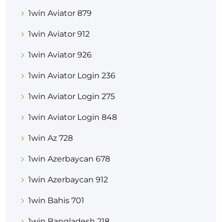
1win Aviator 879
1win Aviator 912
1win Aviator 926
1win Aviator Login 236
1win Aviator Login 275
1win Aviator Login 848
1win Az 728
1win Azerbaycan 678
1win Azerbaycan 912
1win Bahis 701
1win Bangladesh 218