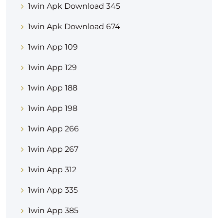
1win Apk Download 345
1win Apk Download 674
1win App 109
1win App 129
1win App 188
1win App 198
1win App 266
1win App 267
1win App 312
1win App 335
1win App 385