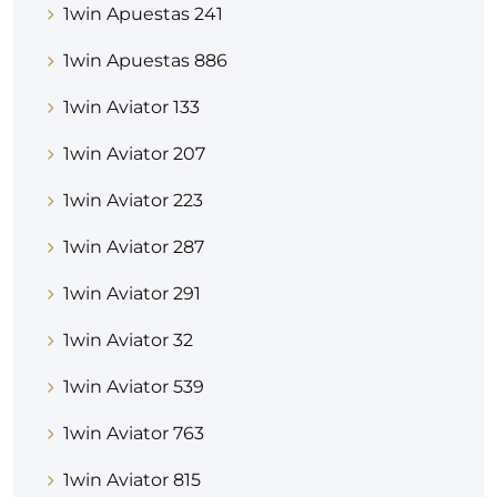
1win Apuestas 241
1win Apuestas 886
1win Aviator 133
1win Aviator 207
1win Aviator 223
1win Aviator 287
1win Aviator 291
1win Aviator 32
1win Aviator 539
1win Aviator 763
1win Aviator 815