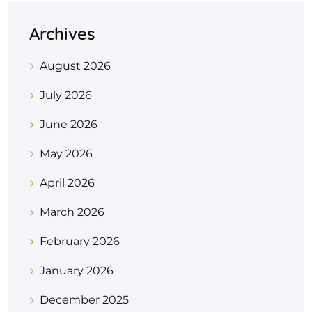
Archives
August 2026
July 2026
June 2026
May 2026
April 2026
March 2026
February 2026
January 2026
December 2025