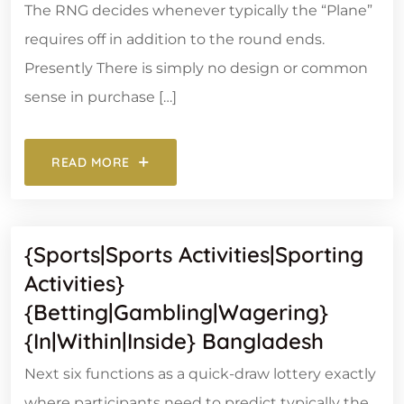
The RNG decides whenever typically the “Plane”
requires off in addition to the round ends.
Presently There is simply no design or common
sense in purchase […]
READ MORE
{Sports|Sports Activities|Sporting
Activities}
{Betting|Gambling|Wagering}
{In|Within|Inside} Bangladesh
Next six functions as a quick-draw lottery exactly
where participants need to predict typically the