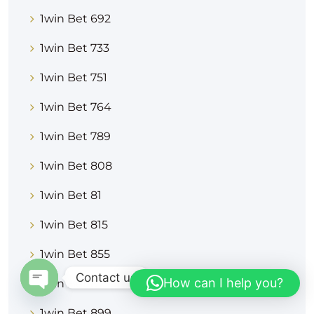
1win Bet 692
1win Bet 733
1win Bet 751
1win Bet 764
1win Bet 789
1win Bet 808
1win Bet 81
1win Bet 815
1win Bet 855
Contact us
How can I help you?
1win Bet 879
OPEN CHATY
1win Bet 899