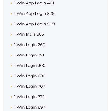
1 Win App Login 401
1 Win App Login 826
1 Win App Login 909
1 Win India 885
1 Win Login 260
1 Win Login 291
1 Win Login 300
1 Win Login 680
1 Win Login 707
1 Win Login 772
1 Win Login 897