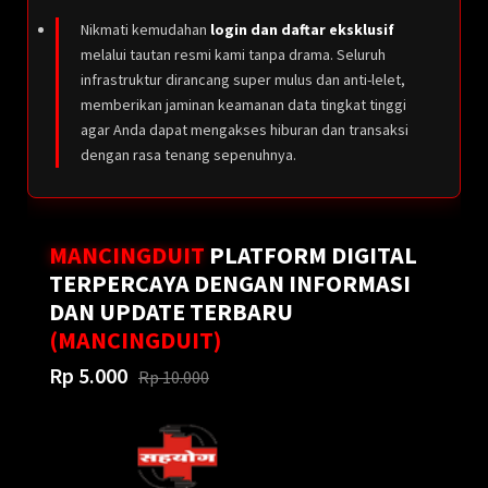
Nikmati kemudahan
login dan daftar eksklusif
melalui tautan resmi kami tanpa drama. Seluruh
infrastruktur dirancang super mulus dan anti-lelet,
memberikan jaminan keamanan data tingkat tinggi
agar Anda dapat mengakses hiburan dan transaksi
dengan rasa tenang sepenuhnya.
MANCINGDUIT
PLATFORM DIGITAL
TERPERCAYA DENGAN INFORMASI
DAN UPDATE TERBARU
(MANCINGDUIT)
Rp 5.000
Translation
Translation
Rp 10.000
missing:
missing:
en.products.general.regular_price
en.products.general.sale_price