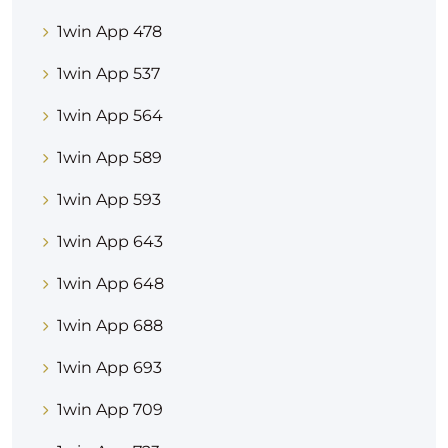
1win App 478
1win App 537
1win App 564
1win App 589
1win App 593
1win App 643
1win App 648
1win App 688
1win App 693
1win App 709