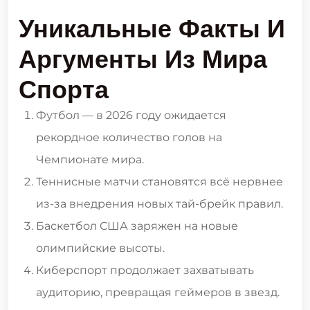
Уникальные Факты И
Аргументы Из Мира
Спорта
Футбол — в 2026 году ожидается
рекордное количество голов на
Чемпионате мира.
Теннисные матчи становятся всё нервнее
из-за внедрения новых тай-брейк правил.
Баскетбол США заряжен на новые
олимпийские высоты.
Киберспорт продолжает захватывать
аудиторию, превращая геймеров в звезд.