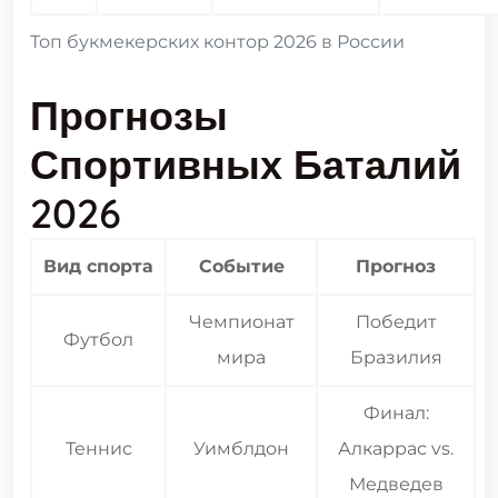
Топ букмекерских контор 2026 в России
Прогнозы
Спортивных Баталий
2026
Вид спорта
Событие
Прогноз
Чемпионат
Победит
Футбол
мира
Бразилия
Финал:
Теннис
Уимблдон
Алкаррас vs.
Медведев