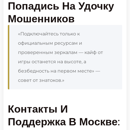
Попадись На Удочку
Мошенников
«Подключайтесь только к
официальным ресурсам и
проверенным зеркалам — кайф от
игры останется на высоте, а
безбедность на первом месте» —
совет от знатоков.»
Контакты И
Поддержка В Москве: