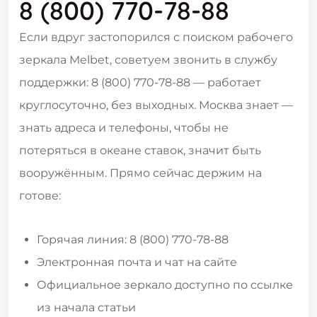
8 (800) 770-78-88
Если вдруг застопорился с поиском рабочего
зеркала Melbet, советуем звонить в службу
поддержки: 8 (800) 770-78-88 — работает
круглосуточно, без выходных. Москва знает —
знать адреса и телефоны, чтобы не
потеряться в океане ставок, значит быть
вооружённым. Прямо сейчас держим на
готове:
Горячая линия: 8 (800) 770-78-88
Электронная почта и чат на сайте
Официальное зеркало доступно по ссылке
из начала статьи