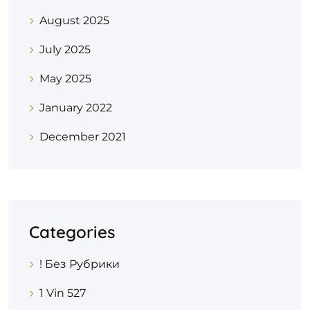
August 2025
July 2025
May 2025
January 2022
December 2021
Categories
! Без Рубрики
1 Vin 527