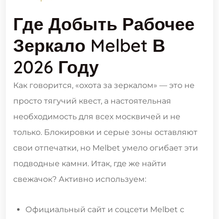
Где Добыть Рабочее
Зеркало Melbet В
2026 Году
Как говорится, «охота за зеркалом» — это не
просто тягучий квест, а настоятельная
необходимость для всех москвичей и не
только. Блокировки и серые зоны оставляют
свои отпечатки, но Melbet умело огибает эти
подводные камни. Итак, где же найти
свежачок? Активно используем:
Официальный сайт и соцсети Melbet с