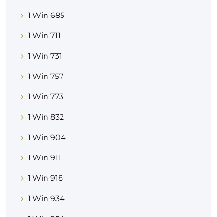
1 Win 685
1 Win 711
1 Win 731
1 Win 757
1 Win 773
1 Win 832
1 Win 904
1 Win 911
1 Win 918
1 Win 934