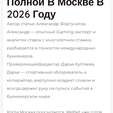
Полной В Москве В
2026 Году
Автор статьи:
Александр Фортунатов
.
Александр — опытный iGaming-эксперт и
аналитик ставок с многолетним стажем,
разбирается в тонкостях международных
букмекеров.
Проверяющий/редактор:
Дарья Култаева
.
Дарья — спортивный обозреватель и
копирайтер, виртуозно владеет словом и
всегда держит руку на пульсе событий в
букмекерском мире.
Когда Москва просыпается, Melbet уже готов