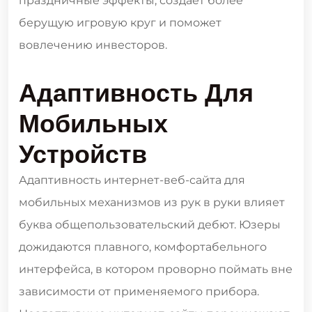
праздничные эффекты, создает более
берущую игровую круг и поможет
вовлечению инвесторов.
Адаптивность Для
Мобильных
Устройств
Адаптивность интернет-веб-сайта для
мобильных механизмов из рук в руки влияет
буква общепользовательский дебют. Юзеры
дожидаются плавного, комфортабельного
интерфейса, в котором проворно поймать вне
зависимости от применяемого прибора.