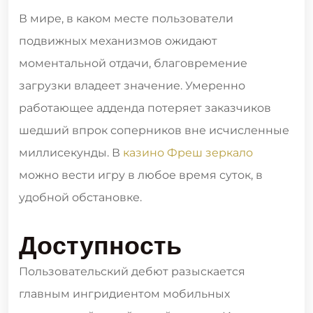
В мире, в каком месте пользователи
подвижных механизмов ожидают
моментальной отдачи, благовремение
загрузки владеет значение. Умеренно
работающее адденда потеряет заказчиков
шедший впрок соперников вне исчисленные
миллисекунды.
В
казино Фреш зеркало
можно вести игру в любое время суток, в
удобной обстановке.
Доступность
Пользовательский дебют разыскается
главным ингридиентом мобильных