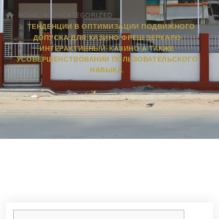
HOME
UNCATEGORIZED
ТЕНДЕНЦИИ В ОПТИМИЗАЦИИ ПОДВИЖНОГО
ДОПУСКА ДЛЯ КАЗИНО ФРЕШ ЗЕРКАЛО
ИНТЕРАКТИВНЫЙ-КАЗИНО А ТАКЖЕ
УСОВЕРШЕНСТВОВАНИИ ПОЛЬЗОВАТЕЛЬСКОГО
НАВЫКА.