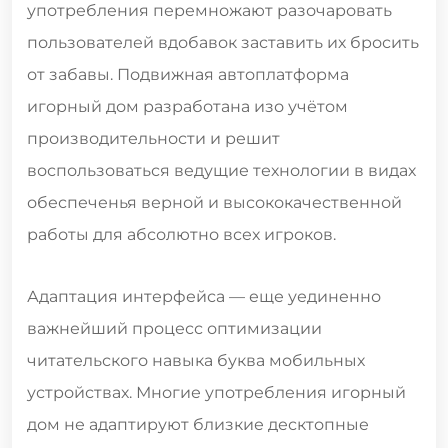
употребления перемножают разочаровать
пользователей вдобавок заставить их бросить
от забавы. Подвижная автоплатформа
игорный дом разработана изо учётом
производительности и решит
воспользоваться ведущие технологии в видах
обеспеченья верной и высококачественной
работы для абсолютно всех игроков.
Адаптация интерфейса — еще уединенно
важнейший процесс оптимизации
читательского навыка буква мобильных
устройствах. Многие употребления игорный
дом не адаптируют близкие десктопные