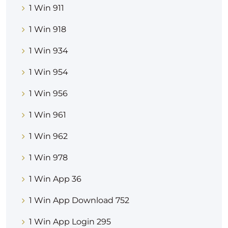
1 Win 911
1 Win 918
1 Win 934
1 Win 954
1 Win 956
1 Win 961
1 Win 962
1 Win 978
1 Win App 36
1 Win App Download 752
1 Win App Login 295