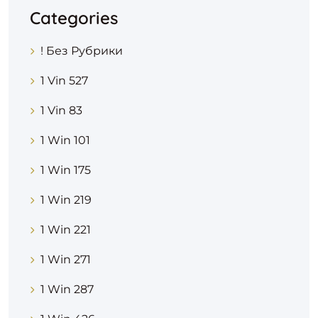
Categories
! Без Рубрики
1 Vin 527
1 Vin 83
1 Win 101
1 Win 175
1 Win 219
1 Win 221
1 Win 271
1 Win 287