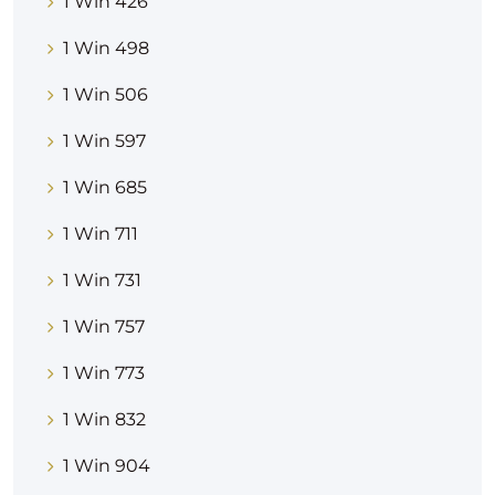
1 Win 426
1 Win 498
1 Win 506
1 Win 597
1 Win 685
1 Win 711
1 Win 731
1 Win 757
1 Win 773
1 Win 832
1 Win 904