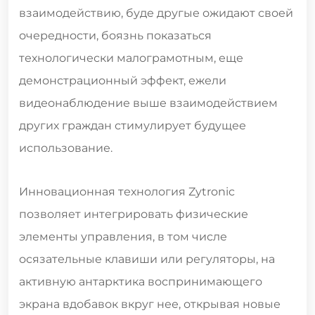
взаимодействию, буде другые ожидают своей
очередности, боязнь показаться
технологически малограмотным, еще
демонстрационный эффект, ежели
видеонаблюдение выше взаимодействием
других граждан стимулирует будущее
использование.
Инновационная технология Zytronic
позволяет интегрировать физические
элементы управления, в том числе
осязательные клавиши или регуляторы, на
активную антарктика воспринимающего
экрана вдобавок вкруг нее, открывая новые