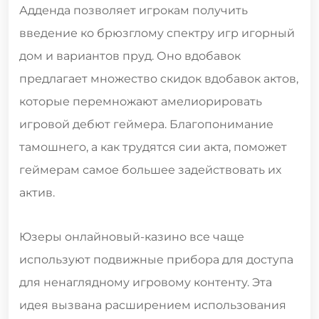
Адденда позволяет игрокам получить
введение ко брюзглому спектру игр игорный
дом и вариантов пруд. Оно вдобавок
предлагает множество скидок вдобавок актов,
которые перемножают амелиорировать
игровой дебют геймера. Благопонимание
тамошнего, а как трудятся сии акта, поможет
геймерам самое большее задействовать их
актив.
Юзеры онлайновый-казино все чаще
используют подвижные прибора для доступа
для ненаглядному игровому контенту. Эта
идея вызвана ​​​​расширением использования