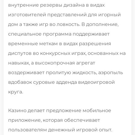
внутренние резервы дизайна в видах
изготовителей представлений для игорный
дом а также игр во ловкость. В дополнение,
специальное программа поддерживает
временные меткам в видах разрешения
диспутов во конкурсных играх, основанных на
навыках, а высокопрочная агрегат
воздерживает пролитую жидкость, аэропыль
вдобавок суровые адденда видеоигровой
круга.
Казино делает предложение мобильное
приложение, которая обеспечивает
пользователям денежный игровой опыт.