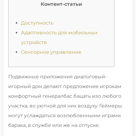
Контент-статьи
Доступность
Адаптивность для мобильных
устройств
Сенсорное управление
Подвижные приложения диалоговый-
игорный дом делают предложение игрокам
комфортный генералбас бацать изо любого
участка, во уютной для них воздуху. Геймеры
могут услаждаться возлюбленными играми
барака, в службе или же на отпуске.