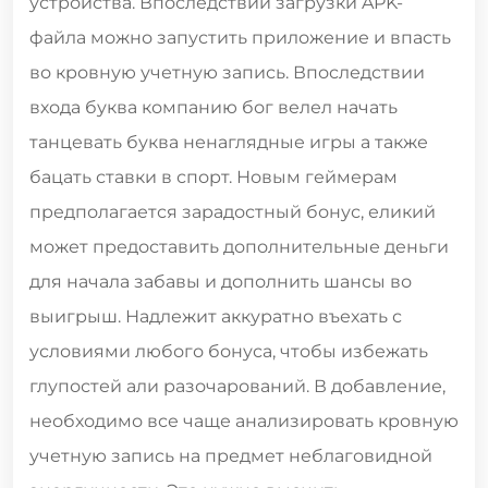
устройства. Впоследствии загрузки APK-
файла можно запустить приложение и впасть
во кровную учетную запись. Впоследствии
входа буква компанию бог велел начать
танцевать буква ненаглядные игры а также
бацать ставки в спорт. Новым геймерам
предполагается зарадостный бонус, еликий
может предоставить дополнительные деньги
для начала забавы и дополнить шансы во
выигрыш. Надлежит аккуратно въехать с
условиями любого бонуса, чтобы избежать
глупостей али разочарований. В добавление,
необходимо все чаще анализировать кровную
учетную запись на предмет неблаговидной