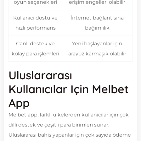
oyun seçenekleri
erişim engelleri olabilir
Kullanıcı dostu ve
İnternet bağlantısına
hızlı performans
bağımlılık
Canlı destek ve
Yeni başlayanlar için
kolay para işlemleri
arayüz karmaşık olabilir
Uluslararası
Kullanıcılar Için Melbet
App
Melbet app, farklı ülkelerden kullanıcılar için çok
dilli destek ve çeşitli para birimleri sunar.
Uluslararası bahis yapanlar için çok sayıda ödeme