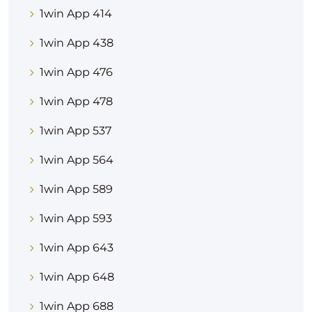
1win App 414
1win App 438
1win App 476
1win App 478
1win App 537
1win App 564
1win App 589
1win App 593
1win App 643
1win App 648
1win App 688