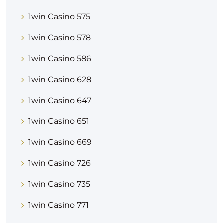
1win Casino 575
1win Casino 578
1win Casino 586
1win Casino 628
1win Casino 647
1win Casino 651
1win Casino 669
1win Casino 726
1win Casino 735
1win Casino 771