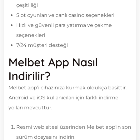
çeşitliliği
Slot oyunları ve canlı casino seçenekleri
Hızlı ve güvenli para yatırma ve çekme
seçenekleri
7/24 müşteri desteği
Melbet App Nasıl
Indirilir?
Melbet app’i cihazınıza kurmak oldukça basittir.
Android ve iOS kullanıcıları için farklı indirme
yolları mevcuttur.
Resmi web sitesi üzerinden Melbet app’in son
sürüm dosyasını indirin.