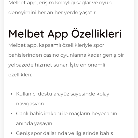
Melbet app, erişim kolaylığı sağlar ve oyun
deneyimini her an her yerde yaşatır.
Melbet App Özellikleri
Melbet app, kapsamlı özellikleriyle spor
bahislerinden casino oyunlarına kadar geniş bir
yelpazede hizmet sunar. İşte en önemli
özellikleri:
Kullanıcı dostu arayüz sayesinde kolay
navigasyon
Canlı bahis imkanı ile maçların heyecanını
anında yaşayın
Geniş spor dallarında ve liglerinde bahis