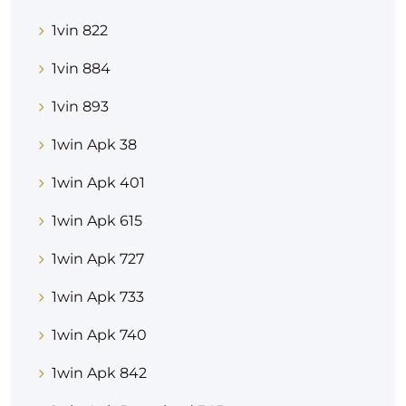
1vin 822
1vin 884
1vin 893
1win Apk 38
1win Apk 401
1win Apk 615
1win Apk 727
1win Apk 733
1win Apk 740
1win Apk 842