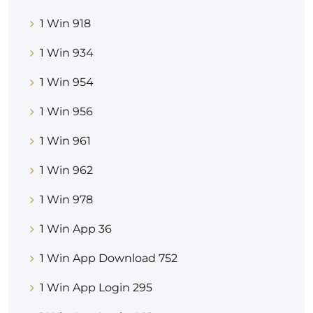
1 Win 918
1 Win 934
1 Win 954
1 Win 956
1 Win 961
1 Win 962
1 Win 978
1 Win App 36
1 Win App Download 752
1 Win App Login 295