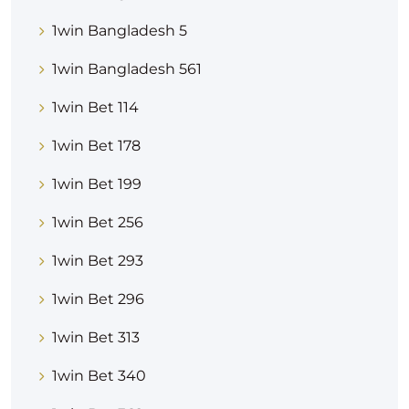
1win Bangladesh 5
1win Bangladesh 561
1win Bet 114
1win Bet 178
1win Bet 199
1win Bet 256
1win Bet 293
1win Bet 296
1win Bet 313
1win Bet 340