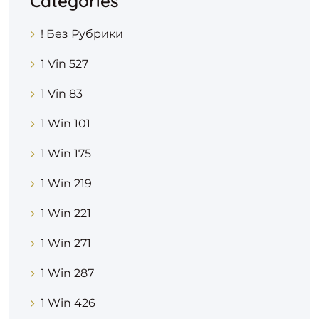
Categories
! Без Рубрики
1 Vin 527
1 Vin 83
1 Win 101
1 Win 175
1 Win 219
1 Win 221
1 Win 271
1 Win 287
1 Win 426