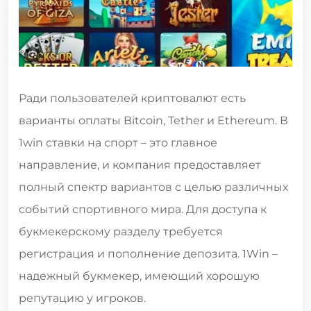
Ради пользователей криптовалют есть
варианты оплаты Bitcoin, Tether и Ethereum. В
1win ставки на спорт – это главное
направление, и компания предоставляет
полный спектр вариантов с целью различных
событий спортивного мира. Для доступа к
букмекерскому разделу требуется
регистрация и пополнение депозита. 1Win –
надежный букмекер, имеющий хорошую
репутацию у игроков.