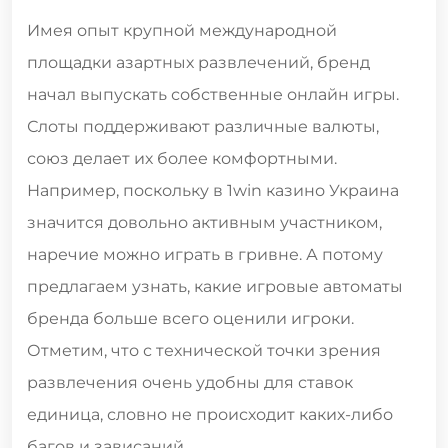
Имея опыт крупной международной
площадки азартных развлечений, бренд
начал выпускать собственные онлайн игры.
Слоты поддерживают различные валюты,
союз делает их более комфортными.
Например, поскольку в 1win казино Украина
значится довольно активным участником,
наречие можно играть в гривне. А потому
предлагаем узнать, какие игровые автоматы
бренда больше всего оценили игроки.
Отметим, что с технической точки зрения
развлечения очень удобны для ставок
единица, словно не происходит каких-либо
багов и зависаний.