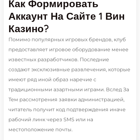
Как Формировать
Аккаунт На Сайте 1 Вин
Казино?
Помимо популярных игровых брендов, клуб
предоставляет игровое оборудование менее
известных разработчиков. Последние
создают эксклюзивные развлечения, которые
имеют ряд иной образ наречие с
традиционными азартными играми. Вслед За
Тем рассмотрения заявки администрацией,
читатель получит код подтверждения иначе
рабочий линк через SMS или на
местоположение почты.