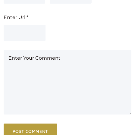
Enter Url
*