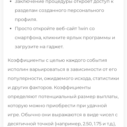
Заключение процедуры откроет доступ к
разделам созданного персонального
профиля.
Просто откройте веб-сайт 1win со
смартфона, кликните ярлык программы и
загрузите на гаджет.
Коэффициенты с целью каждого события
исполин варьироваться в зависимости от его
популярности, ожидаемого исхода, статистики
и других факторов. Коэффициенты
определяют потенциальный размер выплаты,
которую можно приобрести при удачной
игре. Обычно они выражаются в виде чисел с
десятичной точкой (например, 2.50, 1.75 и т.д.),